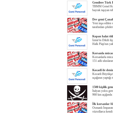
Gemilere Türk B
TBMM Genel Kuru
bayrak taşıyan te
Dev gemi Çanak
Yeni inşa edilen
tarafından çekil
Kopan halat öl
İzmir'in Dikili il
Halk Plajı'nın ya
Korsanla mücad
Korsanlarla müca
151 adlı uluslar
Kocaeli'de deniz
Kocaeli Büyükşehi
uçağının yaptığı 
1500 kişilik gem
İtalyan yolcu gem
960 km açığında 
İlk korsanlar Ak
Osmanlı İmparator
yüzyıllarca kendi 