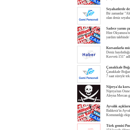
Seyahatlerde d
Bir zamanlar "Ah
olan deniz seyaha
Sadece yarım çu
Hint Okyanusu'nd
yardım talebinde
Korsanlarla müc
Deniz haydutluğu
Kuvveti-151" adl
Çanakkale Boğaz
Çanakkale Boğazı
7 saat süreyle tek 
Nijerya'da korsa
Nijerya'nın Onne 
Aleyna Mercan g
Ayvalık açıklar
Balıkesir'in Ayva
Komutanlığı ekipl
Türk gemisi Pın