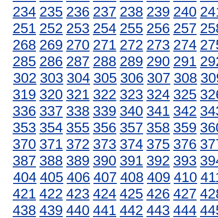
234
235
236
237
238
239
240
24
251
252
253
254
255
256
257
25
268
269
270
271
272
273
274
27
285
286
287
288
289
290
291
29
302
303
304
305
306
307
308
30
319
320
321
322
323
324
325
32
336
337
338
339
340
341
342
34
353
354
355
356
357
358
359
36
370
371
372
373
374
375
376
37
387
388
389
390
391
392
393
39
404
405
406
407
408
409
410
41
421
422
423
424
425
426
427
42
438
439
440
441
442
443
444
44