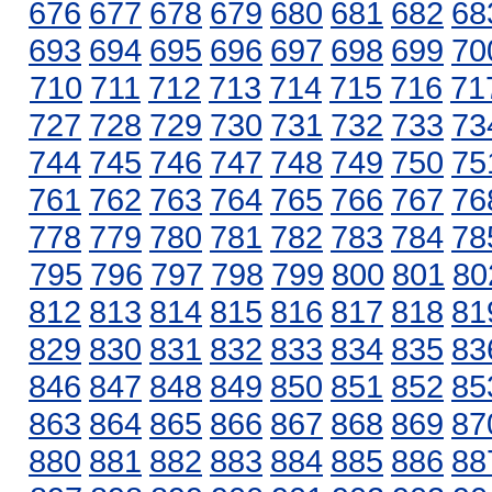
676
677
678
679
680
681
682
68
693
694
695
696
697
698
699
70
710
711
712
713
714
715
716
71
727
728
729
730
731
732
733
73
744
745
746
747
748
749
750
75
761
762
763
764
765
766
767
76
778
779
780
781
782
783
784
78
795
796
797
798
799
800
801
80
812
813
814
815
816
817
818
81
829
830
831
832
833
834
835
83
846
847
848
849
850
851
852
85
863
864
865
866
867
868
869
87
880
881
882
883
884
885
886
88