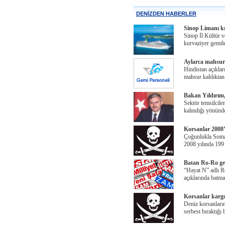
DENİZDEN HABERLER
Sinop Limanı kr
Sinop İl Kültür 
kurvaziyer gemil
Aylarca mahsur 
Hindistan açıklar
mahsur kaldıktan 
Bakan Yıldırım,
Sektör temsilciler
kalındığı yönünde
Korsanlar 2008’
Çoğunlukla Somali
2008 yılında 199
Batan Ro-Ro ge
“Hayat N” adlı R
açıklarında batm
Korsanlar kargo
Deniz korsanların
serbest bıraktığı b