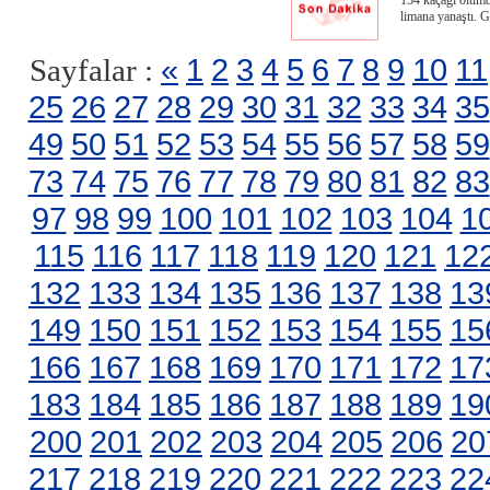
154 kaçağı ölümde
limana yanaştı. 
«
1
2
3
4
5
6
7
8
9
10
11
Sayfalar :
25
26
27
28
29
30
31
32
33
34
35
49
50
51
52
53
54
55
56
57
58
59
73
74
75
76
77
78
79
80
81
82
83
97
98
99
100
101
102
103
104
1
115
116
117
118
119
120
121
12
132
133
134
135
136
137
138
13
149
150
151
152
153
154
155
15
166
167
168
169
170
171
172
17
183
184
185
186
187
188
189
19
200
201
202
203
204
205
206
20
217
218
219
220
221
222
223
22