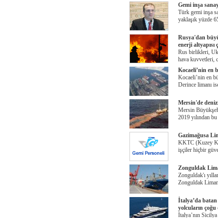
Gemi inşa sanay
Türk gemi inşa sa
yaklaşık yüzde 6
Rusya'dan büyü
enerji altyapısı
Rus birlikleri, U
hava kuvvetleri, 
Kocaeli’nin en b
Kocaeli’nin en b
Derince limanı is
Mersin'de denizi
Mersin Büyükşehi
2019 yılından bu 
Gazimağusa Lima
KKTC (Kuzey Kıb
işçiler hiçbir gü
Zonguldak Lima
Zonguldak'ı yıll
Zonguldak Limanı
İtalya’da batan
yolcuların çoğu
İtalya’nın Sicily