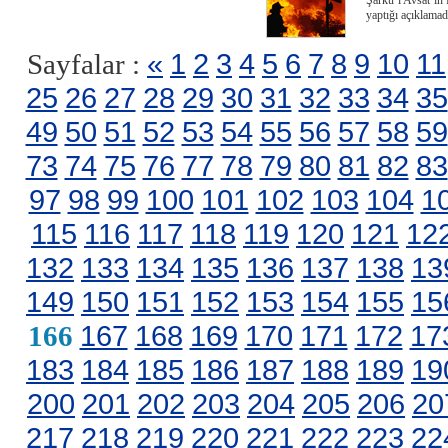
Şarku’l Avsat’ın 
yaptığı açıklamad
«
1
2
3
4
5
6
7
8
9
10
11
Sayfalar :
25
26
27
28
29
30
31
32
33
34
35
49
50
51
52
53
54
55
56
57
58
59
73
74
75
76
77
78
79
80
81
82
83
97
98
99
100
101
102
103
104
1
115
116
117
118
119
120
121
12
132
133
134
135
136
137
138
13
149
150
151
152
153
154
155
15
167
168
169
170
171
172
17
166
183
184
185
186
187
188
189
19
200
201
202
203
204
205
206
20
217
218
219
220
221
222
223
22