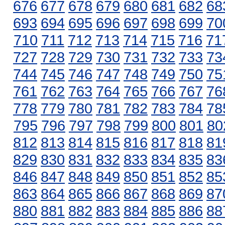
676
677
678
679
680
681
682
68
693
694
695
696
697
698
699
70
710
711
712
713
714
715
716
71
727
728
729
730
731
732
733
73
744
745
746
747
748
749
750
75
761
762
763
764
765
766
767
76
778
779
780
781
782
783
784
78
795
796
797
798
799
800
801
80
812
813
814
815
816
817
818
81
829
830
831
832
833
834
835
83
846
847
848
849
850
851
852
85
863
864
865
866
867
868
869
87
880
881
882
883
884
885
886
88