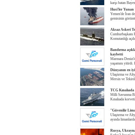
karşı batan Baye
Husi'ler Yunan
Yemen'de İran des
gemisinin görünt
Aksaz Askeri Te
Cumhurbaşkanı Re
Komutanlığı açılı
Bandırma açıkla
kaybetti
Marmara Denizi'n
yaşamını yitirdi.
Dünyanın en iyi
Ulaştırma ve Alt
Mersin ve Tekirda
TCG Kınalıada ko
Milli Savunma B
Kınalıada korvet
''Güvenilir Lim
Ulaştırma ve Alty
ayında limanlarda
Rusya, Ukrayna