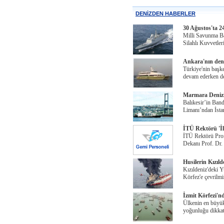
DENİZDEN HABERLER
30 Ağustos'ta 24
Milli Savunma B
Silahlı Kuvvetle
Ankara'nın deni
Türkiye'nin başke
devam ederken de
Marmara Denizi’
Balıkesir’in Ban
Limanı’ndan İsta
İTÜ Rektörü 'İlk
İTÜ Rektörü Prof
Dekanı Prof. Dr
Husilerin Kızıl
Kızıldeniz'deki 
Körfez'e çevrilmi
İzmit Körfezi'n
Ülkenin en büyük 
yoğunluğu dikkat