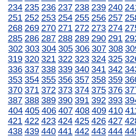
234
235
236
237
238
239
240
24
251
252
253
254
255
256
257
25
268
269
270
271
272
273
274
27
285
286
287
288
289
290
291
29
302
303
304
305
306
307
308
30
319
320
321
322
323
324
325
32
336
337
338
339
340
341
342
34
353
354
355
356
357
358
359
36
370
371
372
373
374
375
376
37
387
388
389
390
391
392
393
39
404
405
406
407
408
409
410
41
421
422
423
424
425
426
427
42
438
439
440
441
442
443
444
44