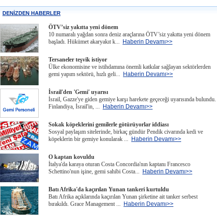
DENİZDEN HABERLER
ÖTV’siz yakıtta yeni dönem
10 numaralı yağdan sonra deniz araçlarına ÖTV’siz yakıtta yeni dönem
başladı. Hükümet akaryakıt k...
Haberin Devamı>>
Tersaneler teşvik istiyor
Ülke ekonomisine ve istihdamına önemli katkılar sağlayan sektörlerden
gemi yapım sektörü, hızlı geli...
Haberin Devamı>>
İsrail'den 'Gemi' uyarısı
İsrail, Gazze'ye giden gemiye karşı harekete geçeceği uyarısında bulundu.
Finlandiya, İsrail'in, ...
Haberin Devamı>>
Sokak köpeklerini gemilerle götürüyorlar iddiası
Sosyal paylaşım sitelerinde, birkaç gündür Pendik civarında kedi ve
köpeklerin bir gemiye konularak ...
Haberin Devamı>>
O kaptan kovuldu
İtalya'da karaya oturan Costa Concordia'nın kaptanı Francesco
Schettino'nun işine, gemi sahibi Costa...
Haberin Devamı>>
Batı Afrika'da kaçırılan Yunan tankeri kurtuldu
Batı Afrika açıklarında kaçırılan Yunan şirketine ait tanker serbest
bırakıldı. Grace Management ...
Haberin Devamı>>