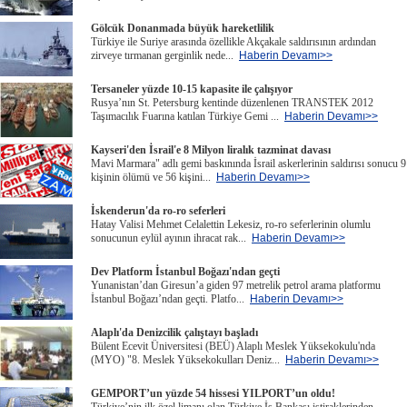
Gölcük Donanmada büyük hareketlilik
Türkiye ile Suriye arasında özellikle Akçakale saldırısının ardından
zirveye tırmanan gerginlik nede...
Haberin Devamı>>
Tersaneler yüzde 10-15 kapasite ile çalışıyor
Rusya’nın St. Petersburg kentinde düzenlenen TRANSTEK 2012
Taşımacılık Fuarına katılan Türkiye Gemi ...
Haberin Devamı>>
Kayseri'den İsrail'e 8 Milyon liralık tazminat davası
Mavi Marmara" adlı gemi baskınında İsrail askerlerinin saldırısı sonucu 9
kişinin ölümü ve 56 kişini...
Haberin Devamı>>
İskenderun'da ro-ro seferleri
Hatay Valisi Mehmet Celalettin Lekesiz, ro-ro seferlerinin olumlu
sonucunun eylül ayının ihracat rak...
Haberin Devamı>>
Dev Platform İstanbul Boğazı'ndan geçti
Yunanistan’dan Giresun’a giden 97 metrelik petrol arama platformu
İstanbul Boğazı’ndan geçti. Platfo...
Haberin Devamı>>
Alaplı'da Denizcilik çalıştayı başladı
Bülent Ecevit Üniversitesi (BEÜ) Alaplı Meslek Yüksekokulu'nda
(MYO) "8. Meslek Yüksekokulları Deniz...
Haberin Devamı>>
GEMPORT’un yüzde 54 hissesi YILPORT’un oldu!