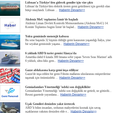
Lübnan’a Türkiye’den gidecek gemiler için vize çıktı
Lübnan’da Türkiye'den elektrik üreten gemi getirilmesi için gerekli olan
bütçe onaylandı. Lübnan ...
Haberin Devamı>>
Akdeniz MoU toplantısı İzmir'de başladı
Akdeniz Liman Devleti Kontrolü Memorandumu (Akdeniz MoU) 14.
Komite Toplantısı bugün İzmir’de başlad...
Haberin Devamı>>
Yolcu gemisinde menenjit kabusu
Bu sene başında 32 kişinin öldüğü gemi kazasının yaşandığı İtalya, yine
bir seyahat gemisinde yaşana...
Haberin Devamı>>
6 yıldızılı ABD'li turist gemisi Alanya'da
Antartika dahil 6 kıtada 300 limana sefer yapan 'Seven Seas Mariner' adlı
6 yıldızlı, ultra lüks gem...
Haberin Devamı>>
Gazze ablukasına karşı gemi inşa ediliyor
Gazze'de inşa edilen bir gemi Filistin mallarını uluslararası müşterilerine
taşımak için önümüzdeki ...
Haberin Devamı>>
Gemiadamları Yönetmeliği ’ndeki son değişiklikler
Gemiadamları Yönetmeliği ’ndeki son değişiklik ne getirdi, ne götürdü...
Resmi gazetede yayımlana...
Haberin Devamı>>
Uçak Gemileri denizden yakıt üretecek
ABD’li bilim insanları, ordunun maliyetlerini kısmak için savaş
uçaklarının yakıtını denizden elde e...
Haberin Devamı>>