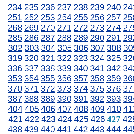
234
235
236
237
238
239
240
24
251
252
253
254
255
256
257
25
268
269
270
271
272
273
274
27
285
286
287
288
289
290
291
29
302
303
304
305
306
307
308
30
319
320
321
322
323
324
325
32
336
337
338
339
340
341
342
34
353
354
355
356
357
358
359
36
370
371
372
373
374
375
376
37
387
388
389
390
391
392
393
39
404
405
406
407
408
409
410
41
421
422
423
424
425
426
42
427
438
439
440
441
442
443
444
44