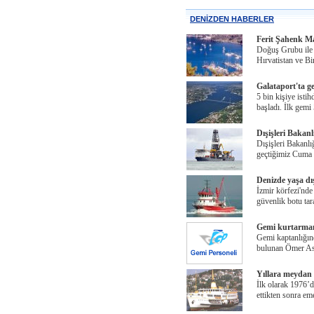
DENİZDEN HABERLER
Ferit Şahenk Ma
Doğuş Grubu ile 
Hırvatistan ve B
Galataport'ta ge
5 bin kişiye isti
başladı. İlk gemi
Dışişleri Bakan
Dışişleri Bakanl
geçtiğimiz Cuma
Denizde yaşa dı
İzmir körfezi'nde
güvenlik botu ta
Gemi kurtarman
Gemi kaptanlığın
bulunan Ömer As
Yıllara meydan
İlk olarak 1976’d
ettikten sonra em