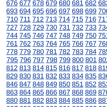
676
677
678
679
680
681
682
68
693
694
695
696
697
698
699
70
710
711
712
713
714
715
716
71
727
728
729
730
731
732
733
73
744
745
746
747
748
749
750
75
761
762
763
764
765
766
767
76
778
779
780
781
782
783
784
78
795
796
797
798
799
800
801
80
812
813
814
815
816
817
818
81
829
830
831
832
833
834
835
83
846
847
848
849
850
851
852
85
863
864
865
866
867
868
869
87
880
881
882
883
884
885
886
88