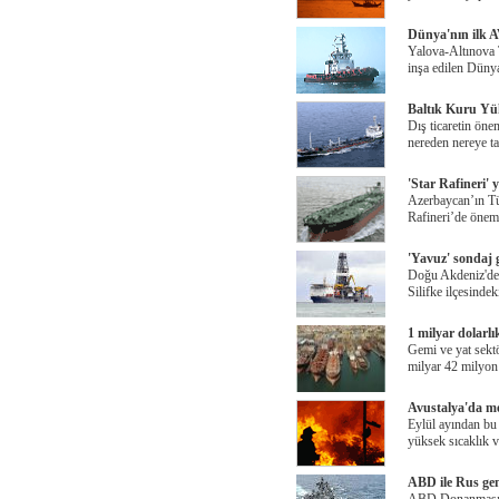
Dünya'nın ilk 
Yalova-Altınova 
inşa edilen Düny
Baltık Kuru Yü
Dış ticaretin öne
nereden nereye ta
'Star Rafineri' 
Azerbaycan’ın Tü
Rafineri’de öneml
'Yavuz' sondaj 
Doğu Akdeniz'de 
Silifke ilçesinde
1 milyar dolarlı
Gemi ve yat sekt
milyar 42 milyon 
Avustalya'da me
Eylül ayından bu
yüksek sıcaklık v
ABD ile Rus gem