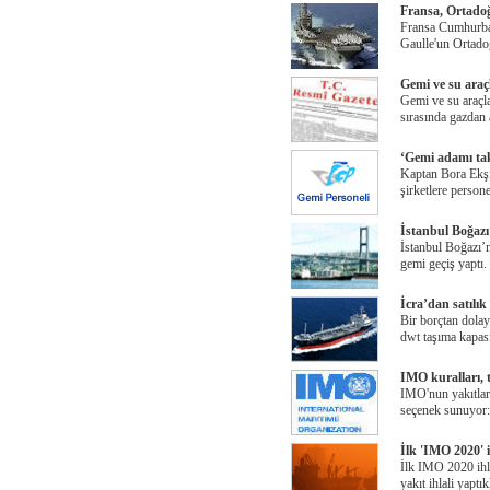
Fransa, Ortadoğ
Fransa Cumhurba
Gaulle'un Ortado
Gemi ve su araç
Gemi ve su araçla
sırasında gazdan 
‘Gemi adamı ta
Kaptan Bora Ekşi 
şirketlere persone
İstanbul Boğazı'
İstanbul Boğazı’n
gemi geçiş yaptı
İcra’dan satılık
Bir borçtan dola
dwt taşıma kapasi
IMO kuralları,
IMO'nun yakıtlard
seçenek sunuyor:
İlk 'IMO 2020' ih
İlk IMO 2020 ihla
yakıt ihlali yaptık