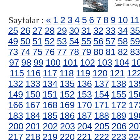
ABD Donanması, 
Amerikan savaş g
«
1
2
3
4
5
6
7
8
9
10
11
Sayfalar :
25
26
27
28
29
30
31
32
33
34
35
49
50
51
52
53
54
55
56
57
58
59
73
74
75
76
77
78
79
80
81
82
83
97
98
99
100
101
102
103
104
1
115
116
117
118
119
120
121
12
132
133
134
135
136
137
138
13
149
150
151
152
153
154
155
15
166
167
168
169
170
171
172
17
183
184
185
186
187
188
189
19
200
201
202
203
204
205
206
20
217
218
219
220
221
222
223
22