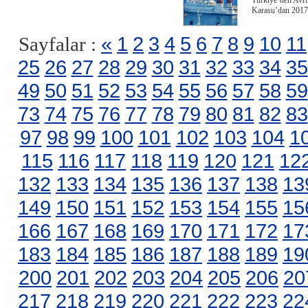
Türkiye’den Avrup
Karasu’dan 2017 
«
1
2
3
4
5
6
7
8
9
10
11
Sayfalar :
25
26
27
28
29
30
31
32
33
34
35
49
50
51
52
53
54
55
56
57
58
59
73
74
75
76
77
78
79
80
81
82
83
97
98
99
100
101
102
103
104
1
115
116
117
118
119
120
121
12
132
133
134
135
136
137
138
13
149
150
151
152
153
154
155
15
166
167
168
169
170
171
172
17
183
184
185
186
187
188
189
19
200
201
202
203
204
205
206
20
217
218
219
220
221
222
223
22