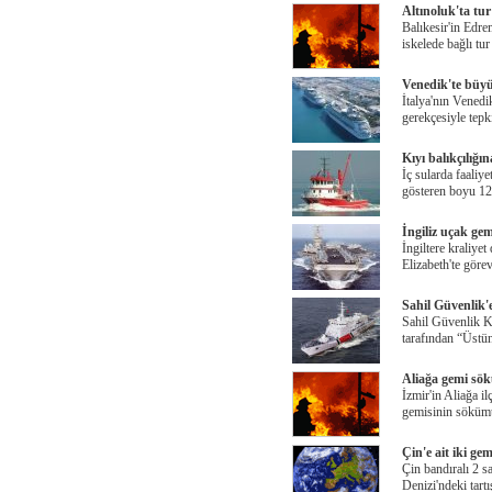
Altınoluk'ta tur
Balıkesir'in Edrem
iskelede bağlı tu
Venedik'te büyü
İtalya'nın Venedi
gerekçesiyle tepk
Kıyı balıkçılığı
İç sularda faaliye
gösteren boyu 12
İngiliz uçak ge
İngiltere kraliy
Elizabeth'te göre
Sahil Güvenlik'
Sahil Güvenlik K
tarafından “Üstün
Aliağa gemi sök
İzmir'in Aliağa i
gemisinin sökümü
Çin'e ait iki ge
Çin bandıralı 2 
Denizi'ndeki tart