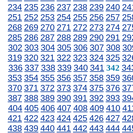
234
235
236
237
238
239
240
24
251
252
253
254
255
256
257
25
268
269
270
271
272
273
274
27
285
286
287
288
289
290
291
29
302
303
304
305
306
307
308
30
319
320
321
322
323
324
325
32
336
337
338
339
340
341
34
342
353
354
355
356
357
358
359
36
370
371
372
373
374
375
376
37
387
388
389
390
391
392
393
39
404
405
406
407
408
409
410
41
421
422
423
424
425
426
427
42
438
439
440
441
442
443
444
44