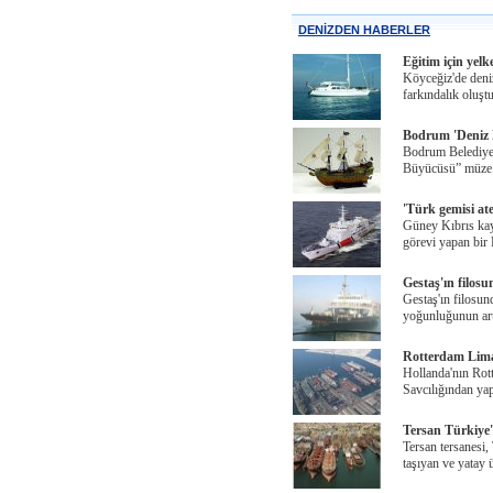
DENİZDEN HABERLER
Eğitim için yelk
Köyceğiz'de deni
farkındalık oluş
Bodrum 'Deniz 
Bodrum Belediye
Büyücüsü” müze 
'Türk gemisi ateş
Güney Kıbrıs kayn
görevi yapan bir
Gestaş'ın filosu
Gestaş'ın filosun
yoğunluğunun ar
Rotterdam Liman
Hollanda'nın Rott
Savcılığından yap
Tersan Türkiye'n
Tersan tersanesi,
taşıyan ve yatay 