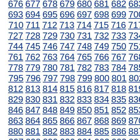
676
677
678
679
680
681
682
68
693
694
695
696
697
698
699
70
710
711
712
713
714
715
716
71
727
728
729
730
731
732
733
73
744
745
746
747
748
749
750
75
761
762
763
764
765
766
767
76
778
779
780
781
782
783
784
78
795
796
797
798
799
800
801
80
812
813
814
815
816
817
818
81
829
830
831
832
833
834
835
83
846
847
848
849
850
851
852
85
863
864
865
866
867
868
869
87
880
881
882
883
884
885
886
88