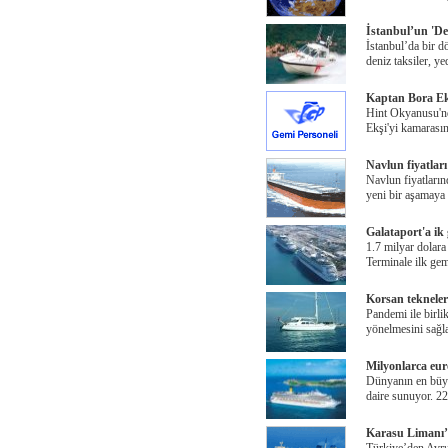
İstanbul’un 'De
İstanbul’da bir d
deniz taksiler, y
Kaptan Bora Ekş
Hint Okyanusu'nd
Ekşi'yi kamarasın
Navlun fiyatla
Navlun fiyatların
yeni bir aşamaya 
Galataport'a ik
1.7 milyar dolara
Terminale ilk ge
Korsan tekneler
Pandemi ile birlikt
yönelmesini sağl
Milyonlarca eur
Dünyanın en büyük
daire sunuyor. 22
Karasu Limanı’