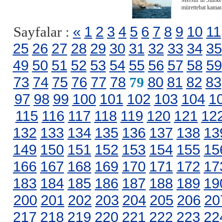
Mersin’in Silifke
mürettebat kamar
«
1
2
3
4
5
6
7
8
9
10
11
Sayfalar :
25
26
27
28
29
30
31
32
33
34
35
49
50
51
52
53
54
55
56
57
58
59
73
74
75
76
77
78
80
81
82
83
79
97
98
99
100
101
102
103
104
1
115
116
117
118
119
120
121
12
132
133
134
135
136
137
138
13
149
150
151
152
153
154
155
15
166
167
168
169
170
171
172
17
183
184
185
186
187
188
189
19
200
201
202
203
204
205
206
20
217
218
219
220
221
222
223
22