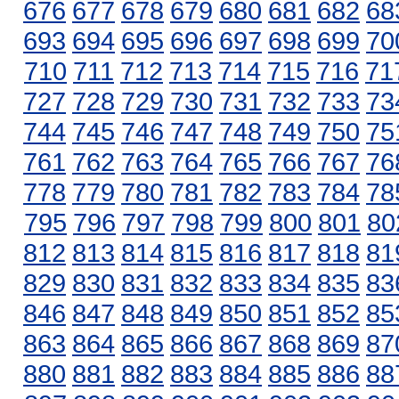
676
677
678
679
680
681
682
68
693
694
695
696
697
698
699
70
710
711
712
713
714
715
716
71
727
728
729
730
731
732
733
73
744
745
746
747
748
749
750
75
761
762
763
764
765
766
767
76
778
779
780
781
782
783
784
78
795
796
797
798
799
800
801
80
812
813
814
815
816
817
818
81
829
830
831
832
833
834
835
83
846
847
848
849
850
851
852
85
863
864
865
866
867
868
869
87
880
881
882
883
884
885
886
88