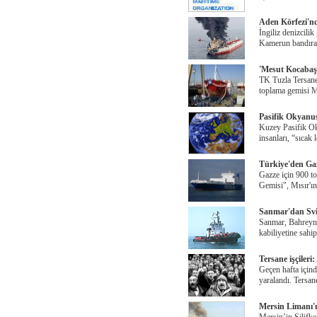
Aden Körfezi'nd
İngiliz denizcili
Kamerun bandıral
'Mesut Kocabaş'
TK Tuzla Tersane
toplama gemisi 
Pasifik Okyanus
Kuzey Pasifik Ok
insanları, “sıcak 
Türkiye'den Gaz
Gazze için 900 to
Gemisi", Mısır'ı
Sanmar'dan Svit
Sanmar, Bahreyn'
kabiliyetine sahi
Tersane işçileri
Geçen hafta içinde
yaralandı. Tersane
Mersin Limanı'