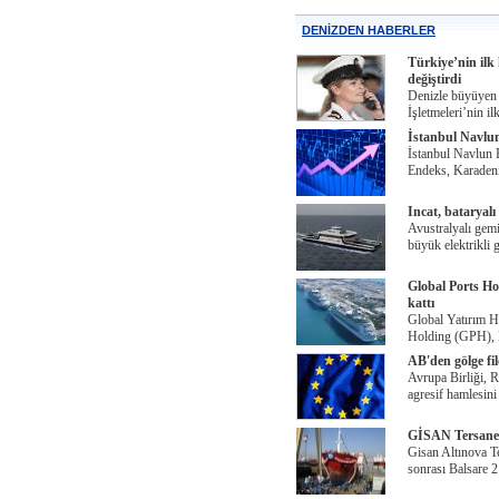
DENİZDEN HABERLER
Türkiye’nin ilk
değiştirdi
Denizle büyüyen 
İşletmeleri’nin il
İstanbul Navlu
İstanbul Navlun 
Endeks, Karadeni
Incat, bataryalı
Avustralyalı gemi
büyük elektrikli 
Global Ports H
kattı
Global Yatırım Ho
Holding (GPH), 
AB'den gölge fi
Avrupa Birliği, R
agresif hamlesin
GİSAN Tersanesi
Gisan Altınova Te
sonrası Balsare 2