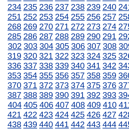
234
235
236
237
238
239
240
24
251
252
253
254
255
256
257
25
268
269
270
271
272
273
274
27
285
286
287
288
289
290
291
29
302
303
304
305
306
307
308
30
319
320
321
322
323
324
325
32
336
337
338
339
340
341
342
34
353
354
355
356
357
358
359
36
370
371
372
373
374
375
376
37
387
388
389
390
391
392
393
39
404
405
406
407
408
409
410
41
421
422
423
424
425
426
427
42
438
439
440
441
442
443
444
44