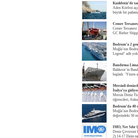
Kızıldeniz’de tan
Aden Körfezi aç
büyük bir patlam
Cemre Tersanesi
Cemre Tersanesi 
GC Rieber Shippi
Bodrum’a 2 gemi 
Muğla’nın Bodrum
Legend" adlı yolc
Bandırma Limanı
Balıkesir’in Bandı
başladı. ‘Yüzen a
Mersinli denizci
İtalya’ya gidiyo
Mersin Deniz Tic
öğrencileri, Anka
Bodrum’da 40 m
Muğla’nın Bodru
değerindeki 30 m
IMO, Net Sıfır Ç
Deniz Çevresini
2) 14-17 Ekim tar