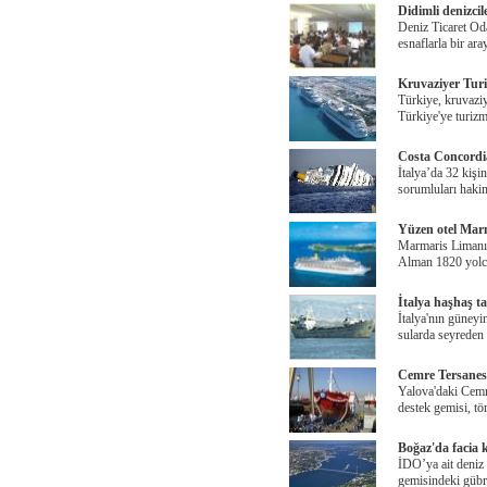
Didimli denizcile
Deniz Ticaret Oda
esnaflarla bir ar
Kruvaziyer Tur
Türkiye, kruvaziye
Türkiye'ye turiz
Costa Concordi
İtalya’da 32 kişi
sorumluları hakim
Yüzen otel Marm
Marmaris Limanı'
Alman 1820 yolc
İtalya haşhaş t
İtalya'nın güneyi
sularda seyrede
Cemre Tersanesi
Yalova'daki Cemre
destek gemisi, tö
Boğaz'da facia k
İDO’ya ait deniz
gemisindeki gübre