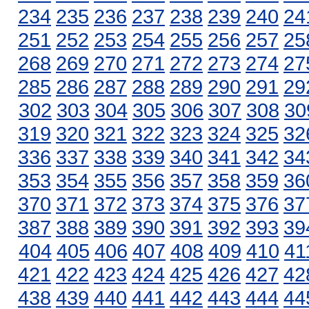
234
235
236
237
238
239
240
24
251
252
253
254
255
256
257
25
268
269
270
271
272
273
274
27
285
286
287
288
289
290
291
29
302
303
304
305
306
307
308
30
319
320
321
322
323
324
325
32
336
337
338
339
340
341
342
34
353
354
355
356
357
358
359
36
370
371
372
373
374
375
376
37
387
388
389
390
391
392
393
39
404
405
406
407
408
409
410
41
421
422
423
424
425
426
427
42
438
439
440
441
442
443
444
44