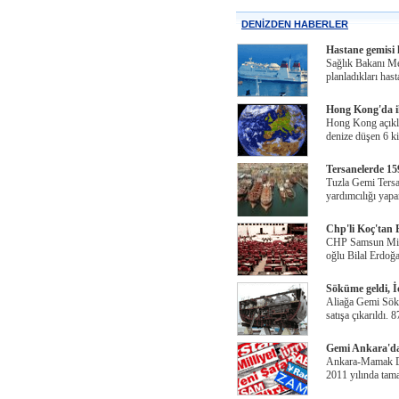
DENİZDEN HABERLER
Hastane gemisi 
Sağlık Bakanı M
planladıkları has
Hong Kong'da ik
Hong Kong açıklar
denize düşen 6 k
Tersanelerde 1
Tuzla Gemi Tersa
yardımcılığı yap
Chp'li Koç'tan 
CHP Samsun Mill
oğlu Bilal Erdoğa
Söküme geldi, İc
Aliağa Gemi Söküm
satışa çıkarıldı. 
Gemi Ankara'da
Ankara-Mamak Do
2011 yılında ta