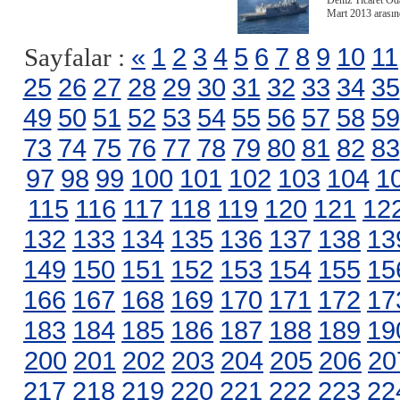
Deniz Ticaret O
Mart 2013 arası
«
1
2
3
4
5
6
7
8
9
10
11
Sayfalar :
25
26
27
28
29
30
31
32
33
34
35
49
50
51
52
53
54
55
56
57
58
59
73
74
75
76
77
78
79
80
81
82
83
97
98
99
100
101
102
103
104
1
115
116
117
118
119
120
121
12
132
133
134
135
136
137
138
13
149
150
151
152
153
154
155
15
166
167
168
169
170
171
172
17
183
184
185
186
187
188
189
19
200
201
202
203
204
205
206
20
217
218
219
220
221
222
223
22