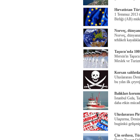
Hırvatistan Tür
1 Temmuz 2013 ta
Birliği (AB) mük
Norveç, dünyanı
Norveç, dünyanın 
tehlikeli kayalıkl
Taşucu'nda 100 
Mersin'in Taşucu
Meslek ve Turizm
Korsan saldırıla
Uluslararası Deni
bu yılın ilk çeyr
Balıkları korum
İstanbul Gıda, Ta
daha etkin mücad
Uluslararası P
Ulaştırma, Deniz
bugünkü gelişmiş 
Çin ordusu, Tür