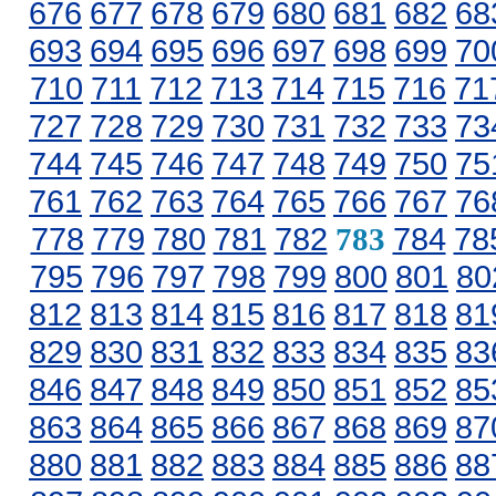
676
677
678
679
680
681
682
68
693
694
695
696
697
698
699
70
710
711
712
713
714
715
716
71
727
728
729
730
731
732
733
73
744
745
746
747
748
749
750
75
761
762
763
764
765
766
767
76
778
779
780
781
782
784
78
783
795
796
797
798
799
800
801
80
812
813
814
815
816
817
818
81
829
830
831
832
833
834
835
83
846
847
848
849
850
851
852
85
863
864
865
866
867
868
869
87
880
881
882
883
884
885
886
88