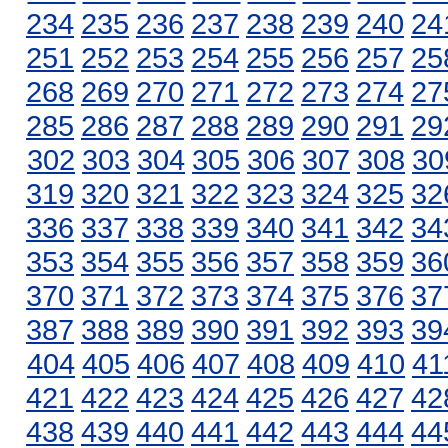
234
235
236
237
238
239
240
24
251
252
253
254
255
256
257
25
268
269
270
271
272
273
274
27
285
286
287
288
289
290
291
29
302
303
304
305
306
307
308
30
319
320
321
322
323
324
325
32
336
337
338
339
340
341
342
34
353
354
355
356
357
358
359
36
370
371
372
373
374
375
376
37
387
388
389
390
391
392
393
39
404
405
406
407
408
409
410
41
421
422
423
424
425
426
427
42
438
439
440
441
442
443
444
44