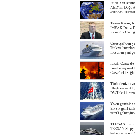
Putin'den kritik
ABD'nin Doğu Ak
ardından Rusya'd
Tamer Kıran, N
İMEAK Deniz Tic
Ekim 2023 Salı g
Celestyal’den y
Türkiye limanları
filosunun yeni g
İsrail, Gazze'd
İsrail savaş uçakl
Gazze'deki Sağlı
Türk deniz tica
Ulaştırma ve Alt
DWT ile 14. sırad
Yolcu gemisinde
Sık sık gemi turla
yeterli gelmeyinc
TERSAN’dan ter
TERSAN Shipyard 
balıkçı gemisi 