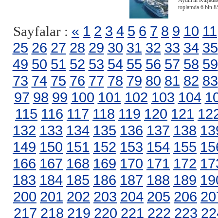
Aydın'ın Kuşadası
toplamda 6 bin 8
«
1
2
3
4
5
6
7
8
9
10
11
Sayfalar :
25
26
27
28
29
30
31
32
33
34
35
49
50
51
52
53
54
55
56
57
58
59
73
74
75
76
77
78
79
80
81
82
83
97
98
99
100
101
102
103
104
1
115
116
117
118
119
120
121
12
132
133
134
135
136
137
138
13
149
150
151
152
153
154
155
15
166
167
168
169
170
171
172
17
183
184
185
186
187
188
189
19
200
201
202
203
204
205
206
20
217
218
219
220
221
222
223
22