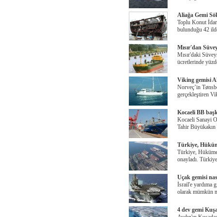
Aliağa Gemi Sö
Toplu Konut İdar
bulunduğu 42 ilde
Mısır'dan Süvey
Mısır'daki Süveyş
ücretlerinde yüzd
Viking gemisi Ak
Norveç’in Tønsbe
gerçekleştiren Vi
Kocaeli BB başk
Kocaeli Sanayi 
Tahir Büyükakın 
Türkiye, Hüküm
Türkiye, Hükümet
onayladı. Türkiye
Uçak gemisi nası
İsrail'e yardıma 
olarak mümkün m
4 dev gemi Kuşad