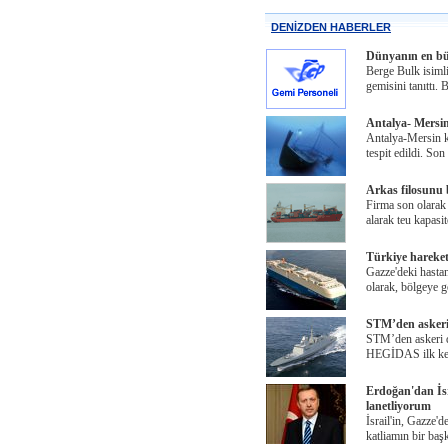
DENİZDEN HABERLER
Dünyanın en büy
Berge Bulk isiml
gemisini tanıttı.
Antalya- Mersin
Antalya-Mersin kı
tespit edildi. So
Arkas filosunu
Firma son olarak
alarak teu kapasit
Türkiye hareket
Gazze'deki hastan
olarak, bölgeye 
STM’den askeri d
STM’den askeri de
HEGİDAS ilk kez 
Erdoğan'dan İsra
lanetliyorum
İsrail'in, Gazze'
katliamın bir baş