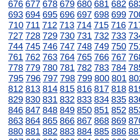
676
677
678
679
680
681
682
68
693
694
695
696
697
698
699
70
710
711
712
713
714
715
716
71
727
728
729
730
731
732
733
73
744
745
746
747
748
749
750
75
761
762
763
764
765
766
767
76
778
779
780
781
782
783
784
78
795
796
797
798
799
800
801
80
812
813
814
815
816
817
818
81
829
830
831
832
833
834
835
83
846
847
848
849
850
851
852
85
863
864
865
866
867
868
869
87
880
881
882
883
884
885
886
88