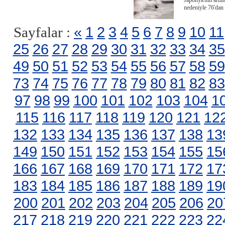
Japonya'nın ardı
nedeniyle 76'dan 
«
1
2
3
4
5
6
7
8
9
10
11
Sayfalar :
25
26
27
28
29
30
31
32
33
34
35
49
50
51
52
53
54
55
56
57
58
59
73
74
75
76
77
78
79
80
81
82
83
97
98
99
100
101
102
103
104
1
115
116
117
118
119
120
121
12
132
133
134
135
136
137
138
13
149
150
151
152
153
154
155
15
166
167
168
169
170
171
172
17
183
184
185
186
187
188
189
19
200
201
202
203
204
205
206
20
217
218
219
220
221
222
223
22