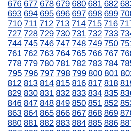
676
677
678
679
680
681
682
68
693
694
695
696
697
698
699
70
710
711
712
713
714
715
716
71
727
728
729
730
731
732
733
73
744
745
746
747
748
749
750
75
761
762
763
764
765
766
767
76
778
779
780
781
782
783
784
78
795
796
797
798
799
800
801
80
812
813
814
815
816
817
818
81
829
830
831
832
833
834
835
83
846
847
848
849
850
851
852
85
863
864
865
866
867
868
869
87
880
881
882
883
884
885
886
88