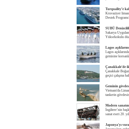
Turquality’e kab
Kruvaziyer liman
Destek Programı’
SUBÜ Denizcili
Sakarya Uygulama
Yüksekokulu düze
Lagos açıkların
Lagos açıklarında
gemisine korsanla
Çanakkale'de iki
Çanakkale Boğaz
geçici çalışma ha
Geminin gövdesi 
Vietnam'da Liman
tankerin gövdesi
Modern sanatın
İngiltere’nin baş
sanat eseri 20. yı
Japonya'yı vur