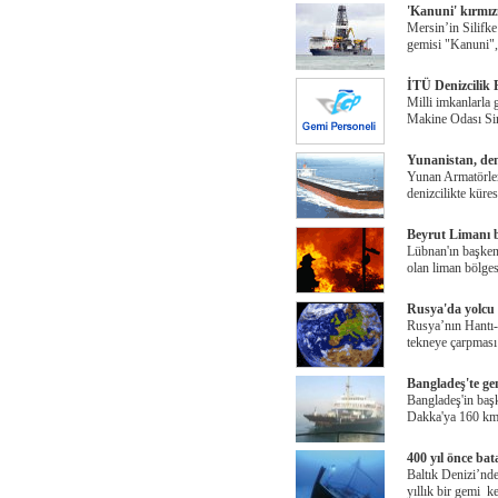
'Kanuni' kırmız
Mersin’in Silifke
gemisi "Kanuni",
İTÜ Denizcilik F
Milli imkanlarla g
Makine Odası Si
Yunanistan, den
Yunan Armatörler 
denizcilikte küre
Beyrut Limanı b
Lübnan'ın başken
olan liman bölges
Rusya'da yolcu 
Rusya’nın Hantı-
tekneye çarpmas
Bangladeş'te gem
Bangladeş'in başk
Dakka'ya 160 km
400 yıl önce b
Baltık Denizi’nd
yıllık bir gemi ke