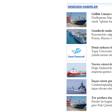
DENİZDEN HABERLER
Güllük Limanı öz
Özelleştirme İdar
süreli "işletme h
Gemilerde mahs
Koronavirüs salg
Poesia, Musica v
Deniz tutkusu ba
Yaşar Üniversite
yılında mezun ol
Navtex süresi d
Doğu Akdeniz'de 
araştırma gemisi
İnşası süren ge
Cumhurbaşkanlığı
inşası devam ede
Zor şartlara da
Hereke’de bugün s
göre Nuh Çiment