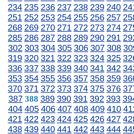
234
235
236
237
238
239
240
24
251
252
253
254
255
256
257
25
268
269
270
271
272
273
274
27
285
286
287
288
289
290
291
29
302
303
304
305
306
307
308
30
319
320
321
322
323
324
325
32
336
337
338
339
340
341
342
34
353
354
355
356
357
358
359
36
370
371
372
373
374
375
376
37
387
389
390
391
392
393
39
388
404
405
406
407
408
409
410
41
421
422
423
424
425
426
427
42
438
439
440
441
442
443
444
44