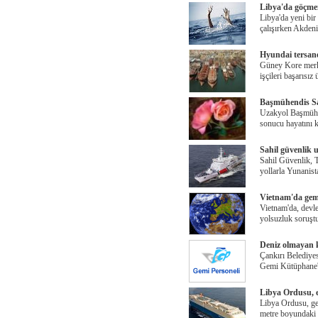
Libya'da göçmen
Libya'da yeni bir
çalışırken Akden
Hyundai tersanes
Güney Kore merke
işçileri başarısız
Başmühendis Sa
Uzakyol Başmühen
sonucu hayatını 
Sahil güvenlik 
Sahil Güvenlik, T
yollarla Yunanist
Vietnam'da gemi
Vietnam'da, devlet
yolsuzluk soruşt
Deniz olmayan k
Çankırı Belediyes
Gemi Kütüphane'
Libya Ordusu, e
Libya Ordusu, ge
metre boyundak