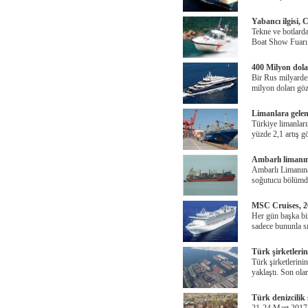
Yabancı ilgisi,
Tekne ve botlard
Boat Show Fuarı’
400 Milyon dola
Bir Rus milyarder
milyon doları gö
Limanlara gelen 
Türkiye limanları
yüzde 2,1 artış gö
Ambarlı limanı
Ambarlı Limanına
soğutucu bölümde
MSC Cruises, 20
Her gün başka bi
sadece bununla sı
Türk şirketleri
Türk şirketlerini
yaklaştı. Son ola
Türk denizcilik 