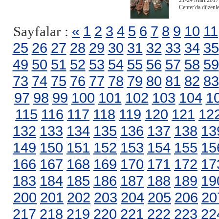
21-24 Mart 2017 
Center'da düzenl
«
1
2
3
4
5
6
7
8
9
10
11
Sayfalar :
25
26
27
28
29
30
31
32
33
34
35
49
50
51
52
53
54
55
56
57
58
59
73
74
75
76
77
78
79
80
81
82
83
97
98
99
100
101
102
103
104
1
115
116
117
118
119
120
121
12
132
133
134
135
136
137
138
13
149
150
151
152
153
154
155
15
166
167
168
169
170
171
172
17
183
184
185
186
187
188
189
19
200
201
202
203
204
205
206
20
217
218
219
220
221
222
223
22