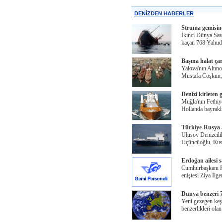
DENİZDEN HABERLER
Struma gemisind
İkinci Dünya Sava
kaçan 768 Yahudi
Başına halat çar
Yalova'nın Altınov
Mustafa Coşkun,
Denizi kirleten 
Muğla'nın Fethiye
Hollanda bayrakl
Türkiye-Rusya ar
Ulusoy Denizcil
Üçüncüoğlu, Rusy
Erdoğan ailesi s
Cumhurbaşkanı R
eniştesi Ziya İlg
Dünya benzeri 7
Yeni gezegen ke
benzerlikleri ola