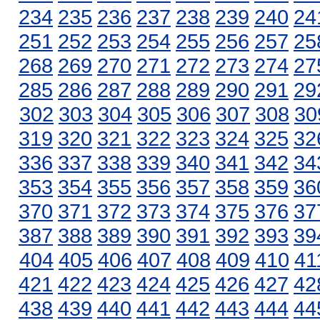
234
235
236
237
238
239
240
24
251
252
253
254
255
256
257
25
268
269
270
271
272
273
274
27
285
286
287
288
289
290
291
29
302
303
304
305
306
307
308
30
319
320
321
322
323
324
325
32
336
337
338
339
340
341
342
34
353
354
355
356
357
358
359
36
370
371
372
373
374
375
376
37
387
388
389
390
391
392
393
39
404
405
406
407
408
409
410
41
421
422
423
424
425
426
427
42
438
439
440
441
442
443
444
44