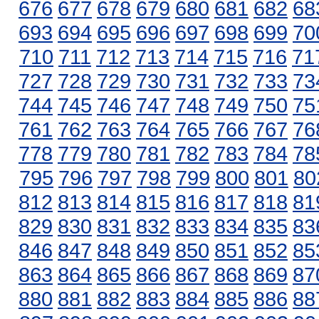
676
677
678
679
680
681
682
68
693
694
695
696
697
698
699
70
710
711
712
713
714
715
716
71
727
728
729
730
731
732
733
73
744
745
746
747
748
749
750
75
761
762
763
764
765
766
767
76
778
779
780
781
782
783
784
78
795
796
797
798
799
800
801
80
812
813
814
815
816
817
818
81
829
830
831
832
833
834
835
83
846
847
848
849
850
851
852
85
863
864
865
866
867
868
869
87
880
881
882
883
884
885
886
88