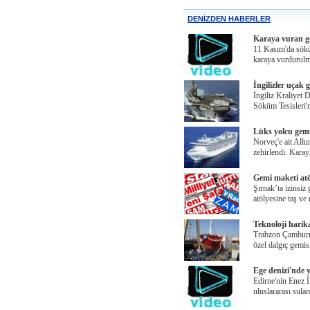
DENİZDEN HABERLER
Karaya vuran ge
11 Kasım'da sökül
karaya vurdurulm
İngilizler uçak 
İngiliz Kraliyet 
Söküm Tesisleri'
Lüks yolcu gemi
Norveç'e ait Allu
zehirlendi. Karay
Gemi maketi atöl
Şırnak’ta izinsiz
atölyesine taş ve
Teknoloji harik
Trabzon Çamburnu 
özel dalgıç gemis
Ege denizi'nde y
Edirne'nin Enez İ
uluslararası sula