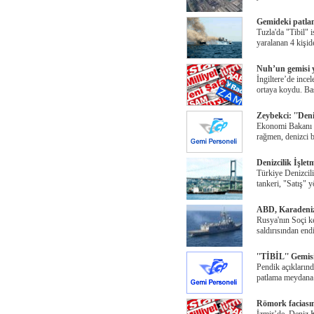
Gemideki patlam
Tuzla'da "Tibil"
yaralanan 4 kişid
Nuh’un gemisi y
İngiltere’de incel
ortaya koydu. Ba
Zeybekci: ''Deni
Ekonomi Bakanı N
rağmen, denizci b
Denizcilik İşlet
Türkiye Denizcil
tankeri, "Satış" 
ABD, Karadeniz'
Rusya'nın Soçi k
saldırısından en
''TİBİL'' Gemis
Pendik açıklarınd
patlama meydana g
Römork faciasın