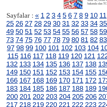
İzmir’de, Deniz 
bakımda olan TC
«
1
2
3
4
5
6
7
8
9
10
11
Sayfalar :
25
26
27
28
29
30
31
32
33
34
35
49
50
51
52
53
54
55
56
57
58
59
73
74
75
76
77
78
79
80
81
82
83
97
98
99
100
101
102
103
104
1
115
116
117
118
119
120
121
12
132
133
134
135
136
137
138
13
149
150
151
152
153
154
155
15
166
167
168
169
170
171
172
17
183
184
185
186
187
188
189
19
200
201
202
203
204
205
206
20
217
218
219
220
221
222
223
22