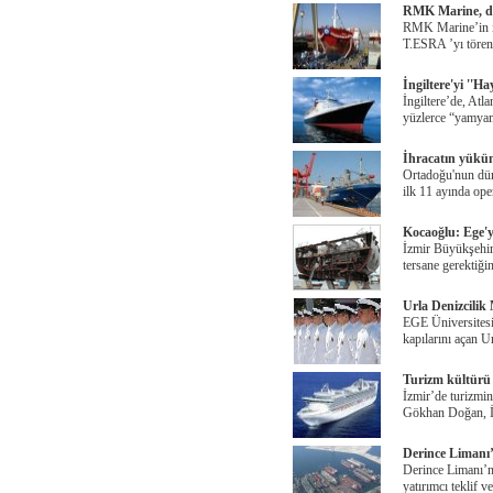
RMK Marine, dün
RMK Marine’in inş
T.ESRA ’yı törenl
İngiltere'yi ''H
İngiltere’de, Atl
yüzlerce “yamya
İhracatın yükün
Ortadoğu'nun dün
ilk 11 ayında ope
Kocaoğlu: Ege'y
İzmir Büyükşehir
tersane gerektiği
Urla Denizcilik
EGE Üniversites
kapılarını açan U
Turizm kültürü d
İzmir’de turizmi
Gökhan Doğan, İz
Derince Limanı’
Derince Limanı’nı
yatırımcı teklif v