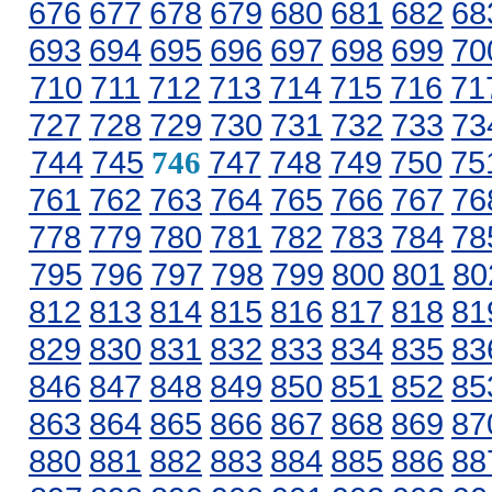
676
677
678
679
680
681
682
68
693
694
695
696
697
698
699
70
710
711
712
713
714
715
716
71
727
728
729
730
731
732
733
73
744
745
747
748
749
750
75
746
761
762
763
764
765
766
767
76
778
779
780
781
782
783
784
78
795
796
797
798
799
800
801
80
812
813
814
815
816
817
818
81
829
830
831
832
833
834
835
83
846
847
848
849
850
851
852
85
863
864
865
866
867
868
869
87
880
881
882
883
884
885
886
88