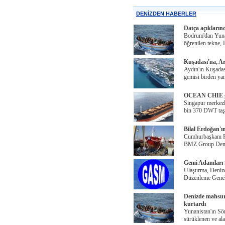
DENİZDEN HABERLER
Datça açıkların
Bodrum'dan Yunan
öğrenilen tekne, 
Kuşadası'na, Ar
Aydın'ın Kuşadas
gemisi birden yan
OCEAN CHIE gemi
Singapur merkezl
bin 370 DWT taşı
Bilal Erdoğan'ın
Cumhurbaşkanı Re
BMZ Group Denizc
Gemi Adamları S
Ulaştırma, Deniz
Düzenleme Genel
Denizde mahsur 
kurtardı
Yunanistan'ın Söm
sürüklenen ve al