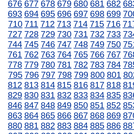
676
677
678
679
680
681
682
68
693
694
695
696
697
698
699
70
710
711
712
713
714
715
716
71
727
728
729
730
731
732
733
73
744
745
746
747
748
749
750
75
761
762
763
764
765
766
767
76
778
779
780
781
782
783
784
78
795
796
797
798
799
800
801
80
812
813
814
815
816
817
818
81
829
830
831
832
833
834
835
83
846
847
848
849
850
851
852
85
863
864
865
866
867
868
869
87
880
881
882
883
884
885
886
88