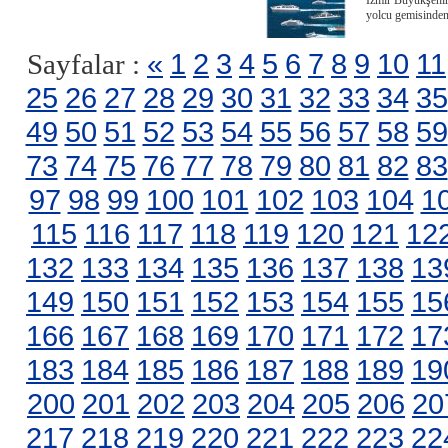
İzmir Büyükşehir B
yolcu gemisinden
«
1
2
3
4
5
6
7
8
9
10
11
Sayfalar :
25
26
27
28
29
30
31
32
33
34
35
49
50
51
52
53
54
55
56
57
58
59
73
74
75
76
77
78
79
80
81
82
83
97
98
99
100
101
102
103
104
1
115
116
117
118
119
120
121
12
132
133
134
135
136
137
138
13
149
150
151
152
153
154
155
15
166
167
168
169
170
171
172
17
183
184
185
186
187
188
189
19
200
201
202
203
204
205
206
20
217
218
219
220
221
222
223
22