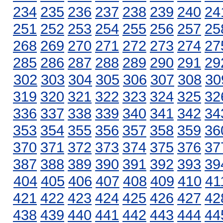
234
235
236
237
238
239
240
24
251
252
253
254
255
256
257
25
268
269
270
271
272
273
274
27
285
286
287
288
289
290
291
29
302
303
304
305
306
307
308
30
319
320
321
322
323
324
325
32
336
337
338
339
340
341
342
34
353
354
355
356
357
358
359
36
370
371
372
373
374
375
376
37
387
388
389
390
391
392
393
39
404
405
406
407
408
409
410
41
421
422
423
424
425
426
427
42
438
439
440
441
442
443
444
44