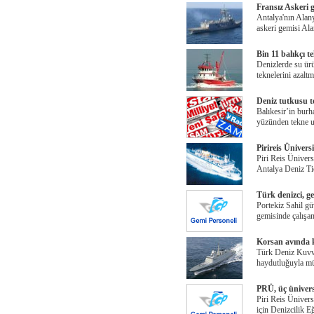
Fransız Askeri 
Antalya'nın Alany
askeri gemisi Al
Bin 11 balıkçı te
Denizlerde su ürü
teknelerini azalt
Deniz tutkusu t
Balıkesir’in burh
yüzünden tekne u
Pirireis Ünivers
Piri Reis Ünivers
Antalya Deniz Ti
Türk denizci, g
Portekiz Sahil gü
gemisinde çalışa
Korsan avında 
Türk Deniz Kuvve
haydutluğuyla mü
PRÜ, üç ünivers
Piri Reis Ünivers
için Denizcilik E