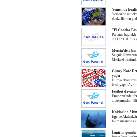
Yemen'de koalisy
Yemen'de iki tekn
denizcilerden yed
''El Condor Pas
Panama bayraklı
20.157 GRT'luk 
Mersin'de 5 bin 
Selçuk Üniversit
Merkezi tarafınd
Güney Kore Deniz
yaptı
Dünya ekonomisin
üssü yapıp Avrup
Feribot davasın
Eminönü’nde, fer
anneannesinin öl
Knidos’da 2 bin 
Ege ve Akdeniz'in
bilim insanına ev
İzmir'in gemile