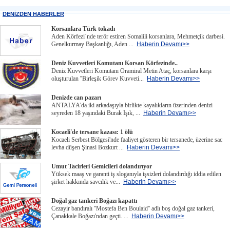
DENİZDEN HABERLER
Korsanlara Türk tokadı
Aden Körfezi`nde terör estiren Somalili korsanlara, Mehmetçik darbesi.
Genelkurmay Başkanlığı, Aden ...
Haberin Devamı>>
Deniz Kuvvetleri Komutanı Korsan Körfezinde..
Deniz Kuvvetleri Komutanı Oramiral Metin Ataç, korsanlara karşı
oluşturulan ''Birleşik Görev Kuvveti...
Haberin Devamı>>
Denizde can pazarı
ANTALYA'da iki arkadaşıyla birlikte kayalıkların üzerinden denizi
seyreden 18 yaşındaki Burak Işık, ...
Haberin Devamı>>
Kocaeli'de tersane kazası: 1 ölü
Kocaeli Serbest Bölgesi'nde faaliyet gösteren bir tersanede, üzerine sac
levha düşen Şinasi Bozkurt ...
Haberin Devamı>>
Umut Tacirleri Gemicileri dolandırıyor
Yüksek maaş ve garanti iş sloganıyla işsizleri dolandırdığı iddia edilen
şirket hakkında savcılık ve...
Haberin Devamı>>
Doğal gaz tankeri Boğazı kapattı
Cezayir bandıralı ''Mostefa Ben Boulaid'' adlı boş doğal gaz tankeri,
Çanakkale Boğazı'ndan geçti. ...
Haberin Devamı>>