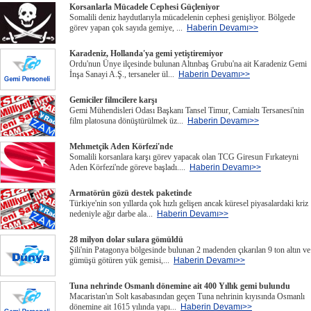
Korsanlarla Mücadele Cephesi Güçleniyor
Somalili deniz haydutlarıyla mücadelenin cephesi genişliyor. Bölgede
görev yapan çok sayıda gemiye, ...
Haberin Devamı>>
Karadeniz, Hollanda'ya gemi yetiştiremiyor
Ordu'nun Ünye ilçesinde bulunan Altınbaş Grubu'na ait Karadeniz Gemi
İnşa Sanayi A.Ş., tersaneler ül...
Haberin Devamı>>
Gemiciler filmcilere karşı
Gemi Mühendisleri Odası Başkanı Tansel Timur, Camialtı Tersanesi'nin
film platosuna dönüştürülmek üz...
Haberin Devamı>>
Mehmetçik Aden Körfezi'nde
Somalili korsanlara karşı görev yapacak olan TCG Giresun Fırkateyni
Aden Körfezi'nde göreve başladı....
Haberin Devamı>>
Armatörün gözü destek paketinde
Türkiye'nin son yıllarda çok hızlı gelişen ancak küresel piyasalardaki kriz
nedeniyle ağır darbe ala...
Haberin Devamı>>
28 milyon dolar sulara gömüldü
Şili'nin Patagonya bölgesinde bulunan 2 madenden çıkarılan 9 ton altın ve
gümüşü götüren yük gemisi,...
Haberin Devamı>>
Tuna nehrinde Osmanlı dönemine ait 400 Yıllık gemi bulundu
Macaristan'ın Solt kasabasından geçen Tuna nehrinin kıyısında Osmanlı
dönemine ait 1615 yılında yapı...
Haberin Devamı>>