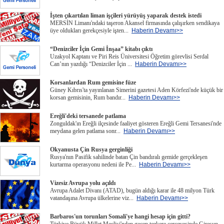
İşten çıkartılan liman işçileri yürüyüş yaparak destek istedi
MERSİN Limanı'ndaki taşeron Akansel firmasında çalışırken sendikaya
üye oldukları gerekçesiyle işten...
Haberin Devamı>>
“Denizciler İçin Gemi İnşaa” kitabı çıktı
Uzakyol Kaptanı ve Piri Reis Üniversitesi Öğretim görevlisi Serdal
Can’nın yazdığı “Denizciler İçin ...
Haberin Devamı>>
Korsanlardan Rum gemisine füze
Güney Kıbrıs'ta yayınlanan Simerini gazetesi Aden Körfezi'nde küçük bir
korsan gemisinin, Rum bandır...
Haberin Devamı>>
Ereğli'deki tersanede patlama
Zonguldak'ın Ereğli ilçesinde faaliyet gösteren Ereğli Gemi Tersanesi'nde
meydana gelen patlama sonr...
Haberin Devamı>>
Okyanusta Çin Rusya gerginliği
Rusya'nın Pasifik sahilinde batan Çin bandıralı gemide gerçekleşen
kurtarma operasyonu nedeni ile Pe...
Haberin Devamı>>
Vizesiz Avrupa yolu açıldı
Avrupa Adalet Divanı (ATAD), bugün aldığı karar ile 48 milyon Türk
vatandaşına Avrupa ülkelerine viz...
Haberin Devamı>>
Barbaros'un torunları Somali'ye hangi hesap için gitti?