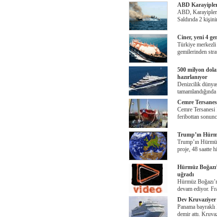
ABD Karayipler’
ABD, Karayipler’
Saldırıda 2 kişin
Ciner, yeni 4 ge
Türkiye merkezli
gemilerinden stra
500 milyon dola
hazırlanıyor
Denizcilik dünya
tamamlandığında 
Cemre Tersanes
Cemre Tersanesi 
feribottan sonun
Trump’ın Hürmü
Trump’ın Hürmüz’
proje, 48 saatte h
Hürmüz Boğazı’n
uğradı
Hürmüz Boğazı’nd
devam ediyor. Fra
Dev Kruvaziyer
Panama bayraklı 
demir attı. Kruvaz