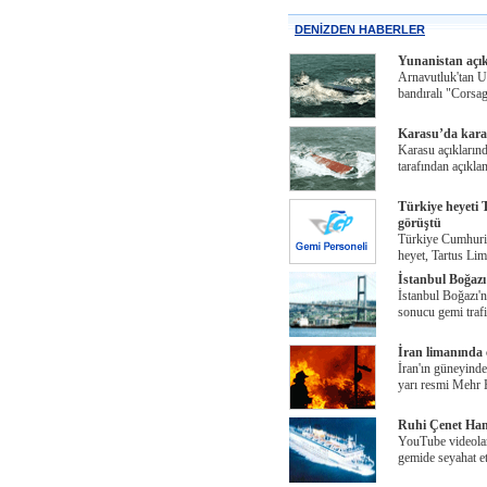
DENİZDEN HABERLER
Yunanistan açık
Arnavutluk'tan U
bandıralı "Corsag
Karasu’da kar
Karasu açıkların
tarafından açıkla
Türkiye heyeti T
görüştü
Türkiye Cumhuri
heyet, Tartus Lim
İstanbul Boğazı
İstanbul Boğazı'
sonucu gemi trafi
İran limanında 
İran'ın güneyindek
yarı resmi Mehr
Ruhi Çenet Hant
YouTube videoları
gemide seyahat ett