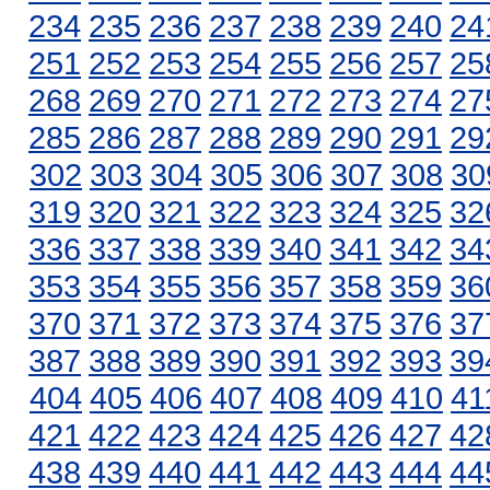
234
235
236
237
238
239
240
24
251
252
253
254
255
256
257
25
268
269
270
271
272
273
274
27
285
286
287
288
289
290
291
29
302
303
304
305
306
307
308
30
319
320
321
322
323
324
325
32
336
337
338
339
340
341
342
34
353
354
355
356
357
358
359
36
370
371
372
373
374
375
376
37
387
388
389
390
391
392
393
39
404
405
406
407
408
409
410
41
421
422
423
424
425
426
427
42
438
439
440
441
442
443
444
44