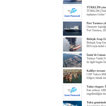
TÜRKLİM yöneti
TÜRKLİM (Türkiy
toplantısı Gebze 
Port Yarımca yıl
Otomotiv lojistiğ
Port Yarımca, 20
Birleşik Arap Em
Birleşik Arap Emi
İHA'sıyla hedef 
İzmir'de Liman 
Türkiye Varlık Fo
ile ilgili bugün İ
Kalifiye tersane
CHP Yalova Mille
bölgesi olmak üz
Yalan rüzgarı: 
İran ordusu, ABD
engellendiğini d
Yolcu gemisinde