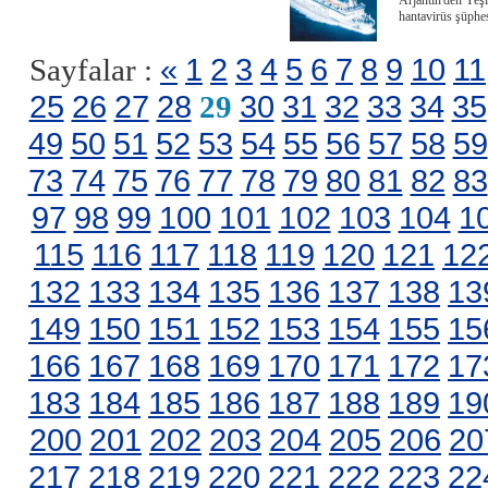
Arjantin'den Yeşi
hantavirüs şüphes
«
1
2
3
4
5
6
7
8
9
10
11
Sayfalar :
25
26
27
28
30
31
32
33
34
35
29
49
50
51
52
53
54
55
56
57
58
59
73
74
75
76
77
78
79
80
81
82
83
97
98
99
100
101
102
103
104
1
115
116
117
118
119
120
121
12
132
133
134
135
136
137
138
13
149
150
151
152
153
154
155
15
166
167
168
169
170
171
172
17
183
184
185
186
187
188
189
19
200
201
202
203
204
205
206
20
217
218
219
220
221
222
223
22