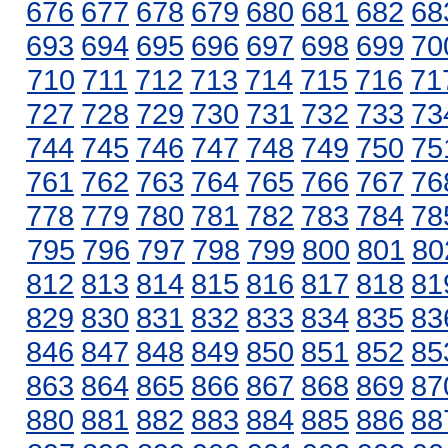
676
677
678
679
680
681
682
68
693
694
695
696
697
698
699
70
710
711
712
713
714
715
716
71
727
728
729
730
731
732
733
73
744
745
746
747
748
749
750
75
761
762
763
764
765
766
767
76
778
779
780
781
782
783
784
78
795
796
797
798
799
800
801
80
812
813
814
815
816
817
818
81
829
830
831
832
833
834
835
83
846
847
848
849
850
851
852
85
863
864
865
866
867
868
869
87
880
881
882
883
884
885
886
88