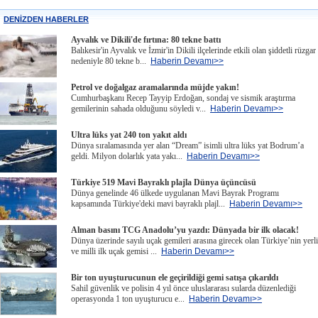
DENİZDEN HABERLER
Ayvalık ve Dikili'de fırtına: 80 tekne battı
Balıkesir'in Ayvalık ve İzmir'in Dikili ilçelerinde etkili olan şiddetli rüzgar
nedeniyle 80 tekne b...
Haberin Devamı>>
Petrol ve doğalgaz aramalarında müjde yakın!
Cumhurbaşkanı Recep Tayyip Erdoğan, sondaj ve sismik araştırma
gemilerinin sahada olduğunu söyledi v...
Haberin Devamı>>
Ultra lüks yat 240 ton yakıt aldı
Dünya sıralamasında yer alan “Dream” isimli ultra lüks yat Bodrum’a
geldi. Milyon dolarlık yata yakı...
Haberin Devamı>>
Türkiye 519 Mavi Bayraklı plajla Dünya üçüncüsü
Dünya genelinde 46 ülkede uygulanan Mavi Bayrak Programı
kapsamında Türkiye'deki mavi bayraklı plajl...
Haberin Devamı>>
Alman basını TCG Anadolu’yu yazdı: Dünyada bir ilk olacak!
Dünya üzerinde sayılı uçak gemileri arasına girecek olan Türkiye’nin yerli
ve milli ilk uçak gemisi ...
Haberin Devamı>>
Bir ton uyuşturucunun ele geçirildiği gemi satışa çıkarıldı
Sahil güvenlik ve polisin 4 yıl önce uluslararası sularda düzenlediği
operasyonda 1 ton uyuşturucu e...
Haberin Devamı>>