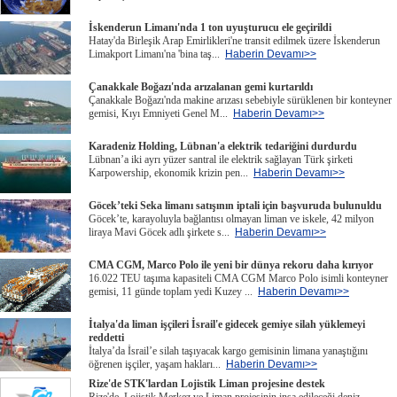
İskenderun Limanı'nda 1 ton uyuşturucu ele geçirildi
Hatay'da Birleşik Arap Emirlikleri'ne transit edilmek üzere İskenderun
Limakport Limanı'na 'bina taş...
Haberin Devamı>>
Çanakkale Boğazı'nda arızalanan gemi kurtarıldı
Çanakkale Boğazı'nda makine arızası sebebiyle sürüklenen bir konteyner
gemisi, Kıyı Emniyeti Genel M...
Haberin Devamı>>
Karadeniz Holding, Lübnan'a elektrik tedariğini durdurdu
Lübnan’a iki ayrı yüzer santral ile elektrik sağlayan Türk şirketi
Karpowership, ekonomik krizin pen...
Haberin Devamı>>
Göcek’teki Seka limanı satışının iptali için başvuruda bulunuldu
Göcek’te, karayoluyla bağlantısı olmayan liman ve iskele, 42 milyon
liraya Mavi Göcek adlı şirkete s...
Haberin Devamı>>
CMA CGM, Marco Polo ile yeni bir dünya rekoru daha kırıyor
16.022 TEU taşıma kapasiteli CMA CGM Marco Polo isimli konteyner
gemisi, 11 günde toplam yedi Kuzey ...
Haberin Devamı>>
İtalya'da liman işçileri İsrail'e gidecek gemiye silah yüklemeyi
reddetti
İtalya’da İsrail’e silah taşıyacak kargo gemisinin limana yanaştığını
öğrenen işçiler, yaşam hakları...
Haberin Devamı>>
Rize'de STK'lardan Lojistik Liman projesine destek