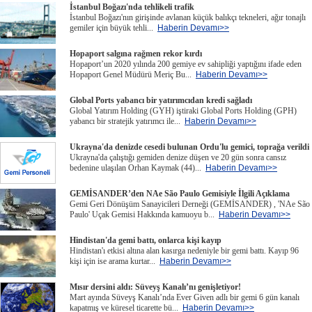
İstanbul Boğazı'nda tehlikeli trafik
İstanbul Boğazı'nın girişinde avlanan küçük balıkçı tekneleri, ağır tonajlı
gemiler için büyük tehli...
Haberin Devamı>>
Hopaport salgına rağmen rekor kırdı
Hopaport’un 2020 yılında 200 gemiye ev sahipliği yaptığını ifade eden
Hopaport Genel Müdürü Meriç Bu...
Haberin Devamı>>
Global Ports yabancı bir yatırımcıdan kredi sağladı
Global Yatırım Holding (GYH) iştiraki Global Ports Holding (GPH)
yabancı bir stratejik yatırımcı ile...
Haberin Devamı>>
Ukrayna'da denizde cesedi bulunan Ordu'lu gemici, toprağa verildi
Ukrayna'da çalıştığı gemiden denize düşen ve 20 gün sonra cansız
bedenine ulaşılan Orhan Kaymak (44)...
Haberin Devamı>>
GEMİSANDER’den NAe São Paulo Gemisiyle İlgili Açıklama
Gemi Geri Dönüşüm Sanayicileri Derneği (GEMİSANDER) , 'NAe São
Paulo' Uçak Gemisi Hakkında kamuoyu b...
Haberin Devamı>>
Hindistan'da gemi battı, onlarca kişi kayıp
Hindistan'ı etkisi altına alan kasırga nedeniyle bir gemi battı. Kayıp 96
kişi için ise arama kurtar...
Haberin Devamı>>
Mısır dersini aldı: Süveyş Kanalı’nı genişletiyor!
Mart ayında Süveyş Kanalı’nda Ever Given adlı bir gemi 6 gün kanalı
kapatmış ve küresel ticarette bü...
Haberin Devamı>>