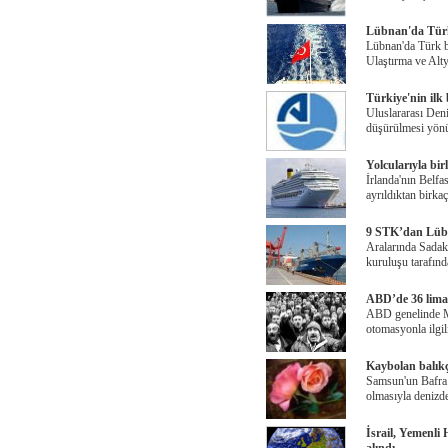
Lübnan'da Türk 
Lübnan'da Türk ba
Ulaştırma ve Alt
Türkiye'nin ilk 
Uluslararası Den
düşürülmesi yönü
Yolcularıyla bi
İrlanda'nın Belfa
ayrıldıktan birka
9 STK’dan Lübn
Aralarında Sadak
kuruluşu tarafınd
ABD’de 36 limand
ABD genelinde Ma
otomasyonla ilgili
Kaybolan balıkç
Samsun'un Bafra i
olmasıyla denizd
İsrail, Yemenli 