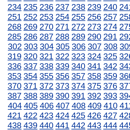
234
235
236
237
238
239
240
24
251
252
253
254
255
256
257
25
268
269
270
271
272
273
274
27
285
286
287
288
289
290
291
29
302
303
304
305
306
307
308
30
319
320
321
322
323
324
325
32
336
337
338
339
340
341
342
34
353
354
355
356
357
358
359
36
370
371
372
373
374
375
376
37
387
388
389
390
391
392
393
39
404
405
406
407
408
409
410
41
421
422
423
424
425
426
427
42
438
439
440
441
442
443
444
44