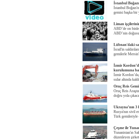
İstanbul Boğazı'
İstanbul Boğazı'n
gemisi başka bir
Liman işçilerin
ABD’de on binler
ABD’nin doğusun
Lübnan'daki sav
İsrail'in saldırıl
gemilerle Mersin'
İzmir Kordon’da
kurulumuna ba
İzmir Kordon’da, 
sular altında kald
Oruç Reis Gemis
Oruç Reis Araştı
doğru yola çıka
Ukrayna’nın 3 k
Rusya'nın sivil e
Türk gemileriyle
Çeşme ile Yunan
Yunanistan'ın Sak
düzenleyen şirke