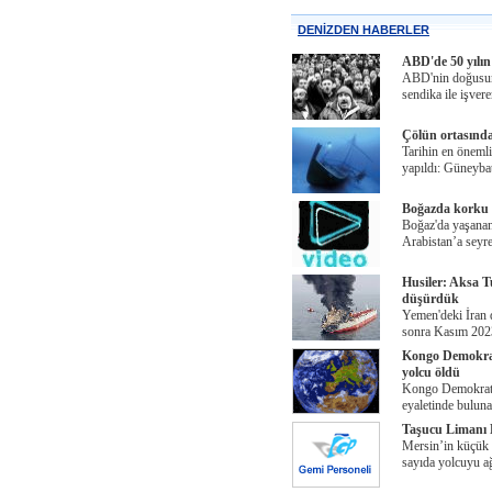
DENİZDEN HABERLER
ABD'de 50 yılın
ABD'nin doğusund
sendika ile işvere
Çölün ortasında
Tarihin en önemli 
yapıldı: Güneybat
Boğazda korku 
Boğaz'da yaşanan 
Arabistan’a seyr
Husiler: Aksa T
düşürdük
Yemen'deki İran 
sonra Kasım 2023
Kongo Demokrat
yolcu öldü
Kongo Demokrat
eyaletinde bulun
Taşucu Limanı L
Mersin’in küçük l
sayıda yolcuyu ağ