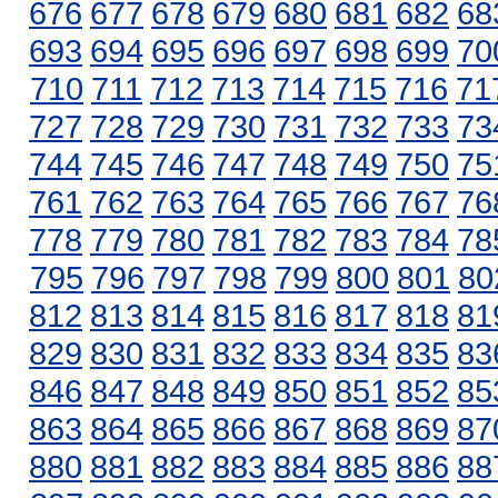
676
677
678
679
680
681
682
68
693
694
695
696
697
698
699
70
710
711
712
713
714
715
716
71
727
728
729
730
731
732
733
73
744
745
746
747
748
749
750
75
761
762
763
764
765
766
767
76
778
779
780
781
782
783
784
78
795
796
797
798
799
800
801
80
812
813
814
815
816
817
818
81
829
830
831
832
833
834
835
83
846
847
848
849
850
851
852
85
863
864
865
866
867
868
869
87
880
881
882
883
884
885
886
88