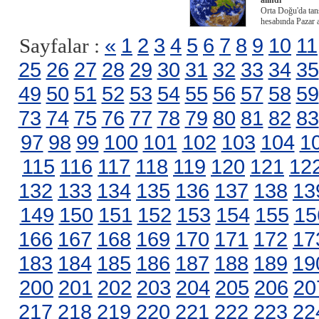
alındı
Orta Doğu'da tans
hesabında Pazar 
«
1
2
3
4
5
6
7
8
9
10
11
Sayfalar :
25
26
27
28
29
30
31
32
33
34
35
49
50
51
52
53
54
55
56
57
58
59
73
74
75
76
77
78
79
80
81
82
83
97
98
99
100
101
102
103
104
1
115
116
117
118
119
120
121
12
132
133
134
135
136
137
138
13
149
150
151
152
153
154
155
15
166
167
168
169
170
171
172
17
183
184
185
186
187
188
189
19
200
201
202
203
204
205
206
20
217
218
219
220
221
222
223
22