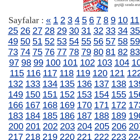
Comoros Bayraklı
geçtiği sırada arı
«
1
2
3
4
5
6
7
8
9
10
11
Sayfalar :
25
26
27
28
29
30
31
32
33
34
35
49
50
51
52
53
54
55
56
57
58
59
73
74
75
76
77
78
79
80
81
82
83
97
98
99
100
101
102
103
104
1
115
116
117
118
119
120
121
12
132
133
134
135
136
137
138
13
149
150
151
152
153
154
155
15
166
167
168
169
170
171
172
17
183
184
185
186
187
188
189
19
200
201
202
203
204
205
206
20
217
218
219
220
221
222
223
22