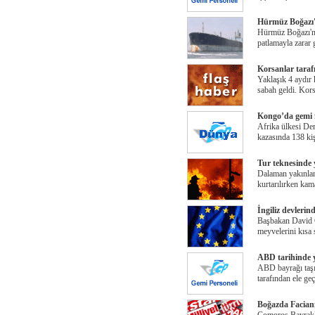
Hürmüz Boğazı'
Hürmüz Boğazı'nd
patlamayla zarar 
Korsanlar taraf
Yaklaşık 4 aydır 
sabah geldi. Kors
Kongo’da gemi fa
Afrika ülkesi D
kazasında 138 kiş
Tur teknesinde 
Dalaman yakınları
kurtarılırken kam
İngiliz devlerin
Başbakan David C
meyvelerini kısa 
ABD tarihinde y
ABD bayrağı taşı
tarafından ele geç
Boğazda Facian