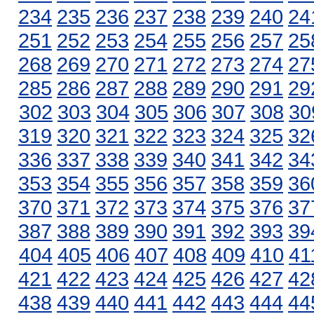
234
235
236
237
238
239
240
24
251
252
253
254
255
256
257
25
268
269
270
271
272
273
274
27
285
286
287
288
289
290
291
29
302
303
304
305
306
307
308
30
319
320
321
322
323
324
325
32
336
337
338
339
340
341
342
34
353
354
355
356
357
358
359
36
370
371
372
373
374
375
376
37
387
388
389
390
391
392
393
39
404
405
406
407
408
409
410
41
421
422
423
424
425
426
427
42
438
439
440
441
442
443
444
44