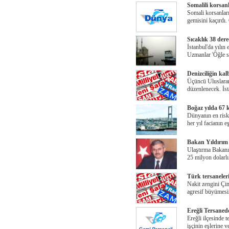
Somalili korsan
Somali korsanlar
gemisini kaçırdı
Sıcaklık 38 dere
İstanbul'da yılın 
Uzmanlar 'Öğle s
Denizciliğin kal
Üçüncü Uluslarara
düzenlenecek. İs
Boğaz yılda 67 
Dünyanın en riskl
her yıl facianın 
Bakan Yıldırım 
Ulaştırma Bakanı 
25 milyon dolarlı
Türk tersaneler
Nakit zengini Çin
agresif büyümesi
Ereğli Tersanede
Ereğli ilçesinde 
işçinin eşlerine 