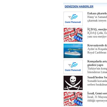
DENİZDEN HABERLER
Enkazı çıkarırke
Hatay’ın Samanda
çıkarmak isteyen 
İÇDAŞ, enerjiye
İÇDAŞ Çelik, Ene
yanı sıra enerjiye
Kruvaziyerde dağ
Aydın’ın Kuşadası
Royal Caribbean 
Komşularla arta
gözdesi yaptı
Türkiye'nin komşu 
İskenderun Limanı
Suudi'lerden So
Somalili korsanla
serbest bırakılmas
İsrail, Gemi sor
İsrail, 31 Mayıs
öldüğü operasyo