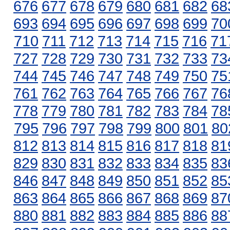
676
677
678
679
680
681
682
68
693
694
695
696
697
698
699
70
710
711
712
713
714
715
716
71
727
728
729
730
731
732
733
73
744
745
746
747
748
749
750
75
761
762
763
764
765
766
767
76
778
779
780
781
782
783
784
78
795
796
797
798
799
800
801
80
812
813
814
815
816
817
818
81
829
830
831
832
833
834
835
83
846
847
848
849
850
851
852
85
863
864
865
866
867
868
869
87
880
881
882
883
884
885
886
88