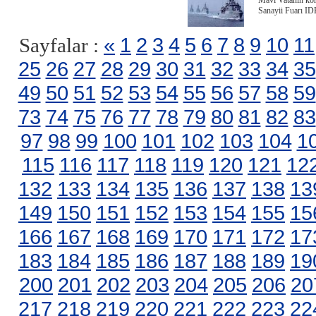
Mavi Vatanın kor
Sanayii Fuarı ID
«
1
2
3
4
5
6
7
8
9
10
11
Sayfalar :
25
26
27
28
29
30
31
32
33
34
35
49
50
51
52
53
54
55
56
57
58
59
73
74
75
76
77
78
79
80
81
82
83
97
98
99
100
101
102
103
104
1
115
116
117
118
119
120
121
12
132
133
134
135
136
137
138
13
149
150
151
152
153
154
155
15
166
167
168
169
170
171
172
17
183
184
185
186
187
188
189
19
200
201
202
203
204
205
206
20
217
218
219
220
221
222
223
22