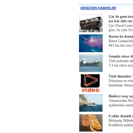
DENİZDEN HABERLER
Çin’de gemi üre
net kâr elde etti
Çin Ulusal Gemi İ
göre, bu yılın O
Bartın'da denizi
Bartın Limanı'nda
843 bin lira ceza 
Gemide rekor d
Türk polisinin ta
5.3 ton rekor uy
Türk limanları '
Dünyanın en eski 
hazırlanan 'dünya
Binlerce araç t
Almanya'dan Mısı
açıklarında yanm
8 yıldır demirli 
Birleşmiş Millet
Kızıldeniz açıkla