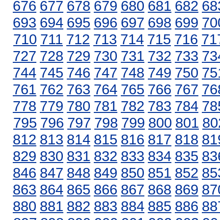
676
677
678
679
680
681
682
68
693
694
695
696
697
698
699
70
710
711
712
713
714
715
716
71
727
728
729
730
731
732
733
73
744
745
746
747
748
749
750
75
761
762
763
764
765
766
767
76
778
779
780
781
782
783
784
78
795
796
797
798
799
800
801
80
812
813
814
815
816
817
818
81
829
830
831
832
833
834
835
83
846
847
848
849
850
851
852
85
863
864
865
866
867
868
869
87
880
881
882
883
884
885
886
88