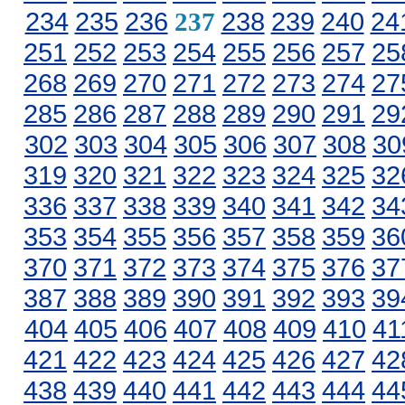
234
235
236
238
239
240
24
237
251
252
253
254
255
256
257
25
268
269
270
271
272
273
274
27
285
286
287
288
289
290
291
29
302
303
304
305
306
307
308
30
319
320
321
322
323
324
325
32
336
337
338
339
340
341
342
34
353
354
355
356
357
358
359
36
370
371
372
373
374
375
376
37
387
388
389
390
391
392
393
39
404
405
406
407
408
409
410
41
421
422
423
424
425
426
427
42
438
439
440
441
442
443
444
44