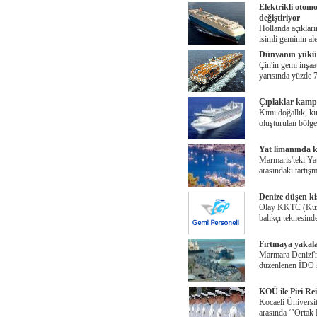
Elektrikli otomo
değiştiriyor
Hollanda açıklar
isimli geminin al
Dünyanın yükün
Çin'in gemi inşaat
yarısında yüzde 70
Çıplaklar kampı
Kimi doğallık, ki
oluşturulan bölg
Yat limanında k
Marmaris'teki Yat
arasındaki tartışm
Denize düşen ki
Olay KKTC (Kuzey
balıkçı teknesind
Fırtınaya yakal
Marmara Denizi'n
düzenlenen İDO se
KOÜ ile Piri Re
Kocaeli Üniversit
arasında ‘’Ortak 