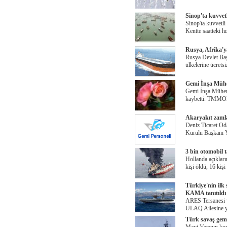
Sinop'ta kuvvetl
Sinop'ta kuvvetli
Kentte saatteki h
Rusya, Afrika'y
Rusya Devlet Baş
ülkelerine ücrets
Gemi İnşa Mühen
Gemi İnşa Mühend
kaybetti. TMM
Akaryakıt zamlar
Deniz Ticaret Od
Kurulu Başkanı Y
3 bin otomobil 
Hollanda açıkları
kişi öldü, 16 kişi
Türkiye'nin ilk
KAMA tanıtıldı
ARES Tersanesi v
ULAQ Ailesine ye
Türk savaş gem