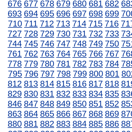
676
677
678
679
680
681
682
68
693
694
695
696
697
698
699
70
710
711
712
713
714
715
716
71
727
728
729
730
731
732
733
73
744
745
746
747
748
749
750
75
761
762
763
764
765
766
767
76
778
779
780
781
782
783
784
78
795
796
797
798
799
800
801
80
812
813
814
815
816
817
818
81
829
830
831
832
833
834
835
83
846
847
848
849
850
851
852
85
863
864
865
866
867
868
869
87
880
881
882
883
884
885
886
88