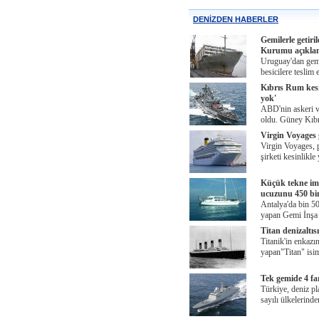
DENİZDEN HABERLER
Gemilerle getir
Kurumu açıklam
Uruguay'dan gemi
besicilere teslim
Kıbrıs Rum kesi
yok'
ABD'nin askeri va
oldu. Güney Kıb
Virgin Voyages 
Virgin Voyages, 
şirketi kesinlikle
Küçük tekne ima
ucuzunu 450 bi
Antalya'da bin 50
yapan Gemi İnşa
Titan denizaltıs
Titanik'in enkazı
yapan"Titan" isim
Tek gemide 4 fa
Türkiye, deniz pl
sayılı ülkelerinde