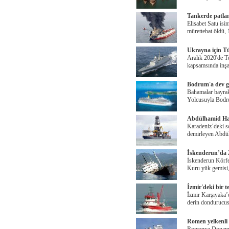
Tankerde patlam
Elisabet Satu isim
mürettebat öldü, 
Ukrayna için Tür
Aralık 2020'de T
kapsamsında inşa 
Bodrum'a dev ge
Bahamalar bayra
Yolcusuyla Bodr
Abdülhamid Han 
Karadeniz’deki so
demirleyen Abdü
İskenderun’da 2
İskenderun Körfe
Kuru yük gemisi, 
İzmir'deki bir 
İzmir Karşıyaka’d
derin dondurucus
Romen yelkenli 