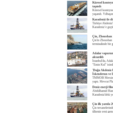
Küresel konteyn
taşındı
Küresel konteyner
yaşandı. Yılbaşı
Karadeniz'de dö
Türkiye Akdeniz
Karadeniz’e geçt
Çin, Zhoushan 
Çin'in Zhoushan 
terminalinde bir
Adalar vapurunu
aktarıldı
İstanbul'da, Adal
"Emin Kul" isiml
'Doğu Akdeniz B
İskenderun ve L
TMMOB Mersin İK
yaptı. Mevcut Pl
Deniz enerji fi
Abdülhamid Han s
Karadeniz'deki ye
Çin ilk yarıda 2
Çin tersanelerinde
ülkenin yeni gemi