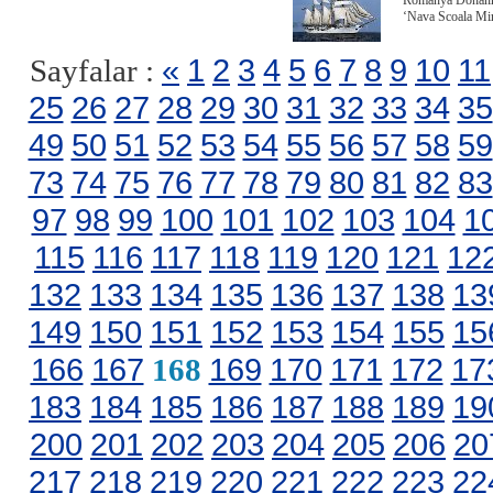
Romanya Donanmas
‘Nava Scoala Mir
«
1
2
3
4
5
6
7
8
9
10
11
Sayfalar :
25
26
27
28
29
30
31
32
33
34
35
49
50
51
52
53
54
55
56
57
58
59
73
74
75
76
77
78
79
80
81
82
83
97
98
99
100
101
102
103
104
1
115
116
117
118
119
120
121
12
132
133
134
135
136
137
138
13
149
150
151
152
153
154
155
15
166
167
169
170
171
172
17
168
183
184
185
186
187
188
189
19
200
201
202
203
204
205
206
20
217
218
219
220
221
222
223
22