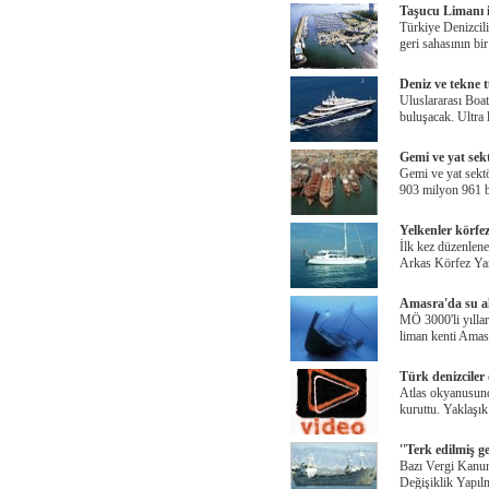
Taşucu Limanı i
Türkiye Denizcili
geri sahasının bi
Deniz ve tekne 
Uluslararası Boa
buluşacak. Ultra
Gemi ve yat sek
Gemi ve yat sektö
903 milyon 961 b
Yelkenler körfez
İlk kez düzenlen
Arkas Körfez Yar
Amasra'da su alt
MÖ 3000'li yıllar
liman kenti Amasr
Türk denizciler
Atlas okyanusund
kuruttu. Yaklaşık
''Terk edilmiş g
Bazı Vergi Kanu
Değişiklik Yapıl