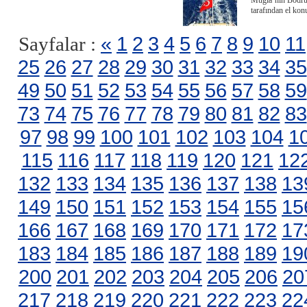
Muğla’nın Bodrum
tarafından el kon
«
1
2
3
4
5
6
7
8
9
10
11
Sayfalar :
25
26
27
28
29
30
31
32
33
34
35
49
50
51
52
53
54
55
56
57
58
59
73
74
75
76
77
78
79
80
81
82
83
97
98
99
100
101
102
103
104
1
115
116
117
118
119
120
121
12
132
133
134
135
136
137
138
13
149
150
151
152
153
154
155
15
166
167
168
169
170
171
172
17
183
184
185
186
187
188
189
19
200
201
202
203
204
205
206
20
217
218
219
220
221
222
223
22