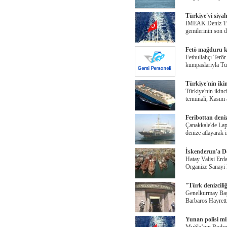
Türkiye'yi siyah
İMEAK Deniz Tic
gemilerinin son 
Fetö mağduru 
Fethullahçı Terö
kumpaslarıyla Tür
Türkiye'nin iki
Türkiye'nin ikinc
terminali, Kasım
Feribottan deni
Çanakkale'de Laps
denize atlayarak i
İskenderun'a De
Hatay Valisi Erda
Organize Sanayi 
''Türk denizcili
Genelkurmay Başk
Barbaros Hayretti
Yunan polisi mi