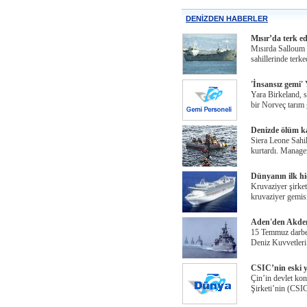
DENİZDEN HABERLER
Mısır’da terk e
Mısırda Salloum 
sahillerinde terk
'İnsansız gemi' 
Yara Birkeland, s
bir Norveç tarım 
Denizde ölüm ka
Siera Leone Sahil
kurtardı. Manage
Dünyanın ilk hi
Kruvaziyer şirket
kruvaziyer gemis
Aden'den Akden
15 Temmuz darbe g
Deniz Kuvvetleri
CSIC’nin eski y
Çin’in devlet kon
Şirketi’nin (CSIC