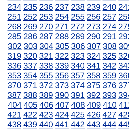
234
235
236
237
238
239
240
24
251
252
253
254
255
256
257
25
268
269
270
271
272
273
274
27
285
286
287
288
289
290
291
29
302
303
304
305
306
307
308
30
319
320
321
322
323
324
325
32
336
337
338
339
340
341
342
34
353
354
355
356
357
358
359
36
370
371
372
373
374
375
376
37
387
388
389
390
391
392
393
39
404
405
406
407
408
409
410
41
421
422
423
424
425
426
427
42
438
439
440
441
442
443
444
44