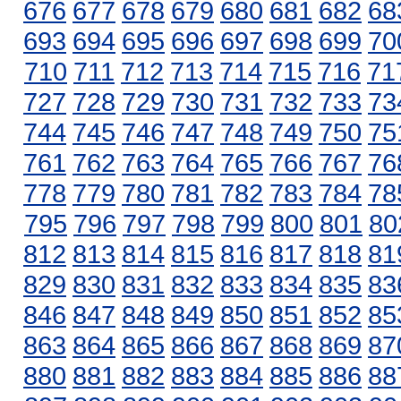
676
677
678
679
680
681
682
68
693
694
695
696
697
698
699
70
710
711
712
713
714
715
716
71
727
728
729
730
731
732
733
73
744
745
746
747
748
749
750
75
761
762
763
764
765
766
767
76
778
779
780
781
782
783
784
78
795
796
797
798
799
800
801
80
812
813
814
815
816
817
818
81
829
830
831
832
833
834
835
83
846
847
848
849
850
851
852
85
863
864
865
866
867
868
869
87
880
881
882
883
884
885
886
88