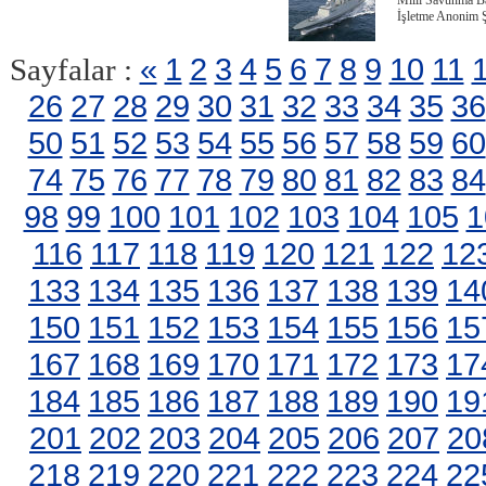
Milli Savunma Ba
İşletme Anonim Ş
«
1
2
3
4
5
6
7
8
9
10
11
Sayfalar :
26
27
28
29
30
31
32
33
34
35
36
50
51
52
53
54
55
56
57
58
59
60
74
75
76
77
78
79
80
81
82
83
84
98
99
100
101
102
103
104
105
1
116
117
118
119
120
121
122
12
133
134
135
136
137
138
139
14
150
151
152
153
154
155
156
15
167
168
169
170
171
172
173
17
184
185
186
187
188
189
190
19
201
202
203
204
205
206
207
20
218
219
220
221
222
223
224
22