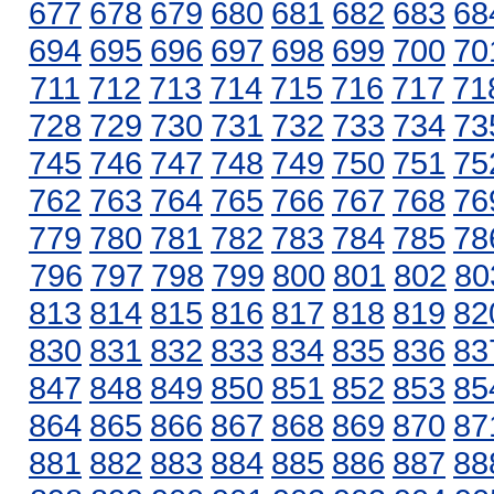
677
678
679
680
681
682
683
68
694
695
696
697
698
699
700
70
711
712
713
714
715
716
717
71
728
729
730
731
732
733
734
73
745
746
747
748
749
750
751
75
762
763
764
765
766
767
768
76
779
780
781
782
783
784
785
78
796
797
798
799
800
801
802
80
813
814
815
816
817
818
819
82
830
831
832
833
834
835
836
83
847
848
849
850
851
852
853
85
864
865
866
867
868
869
870
87
881
882
883
884
885
886
887
88