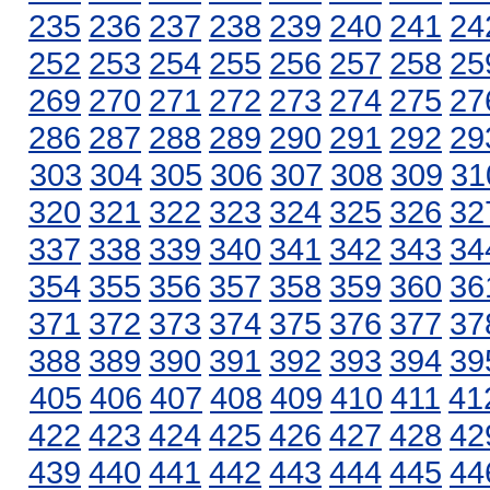
235
236
237
238
239
240
241
24
252
253
254
255
256
257
258
25
269
270
271
272
273
274
275
27
286
287
288
289
290
291
292
29
303
304
305
306
307
308
309
31
320
321
322
323
324
325
326
32
337
338
339
340
341
342
343
34
354
355
356
357
358
359
360
36
371
372
373
374
375
376
377
37
388
389
390
391
392
393
394
39
405
406
407
408
409
410
411
41
422
423
424
425
426
427
428
42
439
440
441
442
443
444
445
44