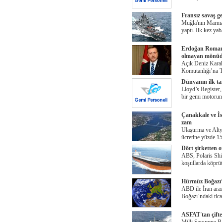
Fransız savaş g
Muğla'nın Marmari
yaptı. İlk kez yab
Erdoğan Romany
olmayan mönüd
Açık Deniz Kara
Komutanlığı’na T
Dünyanın ilk ta
Lloyd’s Register,
bir gemi motoru
Çanakkale ve İs
zam
Ulaştırma ve Alt
ücretine yüzde 15
Dört şirketten 
ABS, Polaris Shi
koşullarda köprü
Hürmüz Boğazı’n
ABD ile İran ara
Boğazı’ndaki tica
ASFAT'tan çifte 