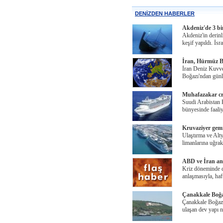
DENİZDEN HABERLER
Akdeniz'de 3 bi
Akdeniz'in derinli
keşif yapıldı. İsra
İran, Hürmüz Bo
İran Deniz Kuvve
Boğazı'ndan günl
Muhafazakar cru
Suudi Arabistan
bünyesinde faali
Kruvaziyer gemi 
Ulaştırma ve Alt
limanlarına uğra
ABD ve İran an
Kriz döneminde d
anlaşmasıyla, haf
Çanakkale Boğaz
Çanakkale Boğazı
ulaşan dev yapı 