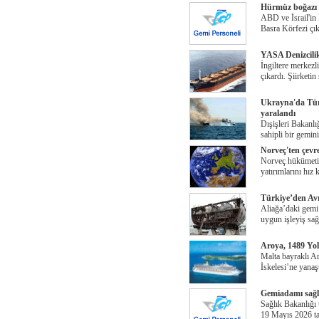
Hürmüz boğazı 
ABD ve İsrail'in İ
Basra Körfezi çık
YASA Denizcilik
İngiltere merkezl
çıkardı. Şiirketin
Ukrayna'da Tür
yaralandı
Dışişleri Bakanl
sahipli bir gemin
Norveç'ten çevr
Norveç hükümeti,
yatırımlarını hız
Türkiye’den Av
Aliağa’daki gemi 
uygun işleyiş sa
Aroya, 1489 Yo
Malta bayraklı 
İskelesi’ne yanaş
Gemiadamı sağl
Sağlık Bakanlığı 
19 Mayıs 2026 ta