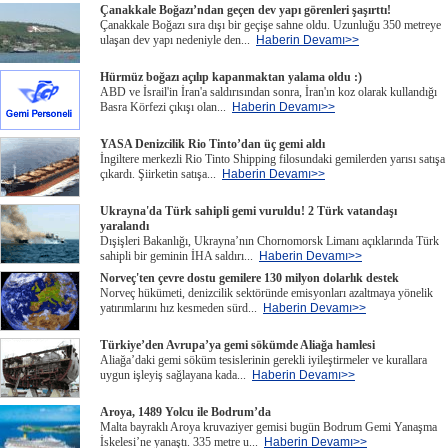
Çanakkale Boğazı’ndan geçen dev yapı görenleri şaşırttı!
Çanakkale Boğazı sıra dışı bir geçişe sahne oldu. Uzunluğu 350 metreye
ulaşan dev yapı nedeniyle den...
Haberin Devamı>>
Hürmüz boğazı açılıp kapanmaktan yalama oldu :)
ABD ve İsrail'in İran'a saldırısından sonra, İran'ın koz olarak kullandığı
Basra Körfezi çıkışı olan...
Haberin Devamı>>
YASA Denizcilik Rio Tinto’dan üç gemi aldı
İngiltere merkezli Rio Tinto Shipping filosundaki gemilerden yarısı satışa
çıkardı. Şiirketin satışa...
Haberin Devamı>>
Ukrayna'da Türk sahipli gemi vuruldu! 2 Türk vatandaşı
yaralandı
Dışişleri Bakanlığı, Ukrayna’nın Chornomorsk Limanı açıklarında Türk
sahipli bir geminin İHA saldırı...
Haberin Devamı>>
Norveç'ten çevre dostu gemilere 130 milyon dolarlık destek
Norveç hükümeti, denizcilik sektöründe emisyonları azaltmaya yönelik
yatırımlarını hız kesmeden sürd...
Haberin Devamı>>
Türkiye’den Avrupa’ya gemi sökümde Aliağa hamlesi
Aliağa’daki gemi söküm tesislerinin gerekli iyileştirmeler ve kurallara
uygun işleyiş sağlayana kada...
Haberin Devamı>>
Aroya, 1489 Yolcu ile Bodrum’da
Malta bayraklı Aroya kruvaziyer gemisi bugün Bodrum Gemi Yanaşma
İskelesi’ne yanaştı. 335 metre u...
Haberin Devamı>>