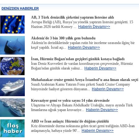
DENİZDEN HABERLER
AB, 3 Türk denizcilik şirketini yaptırım listesine aldı
Avrupa Birliği (AB), Rusya’ya yönelik yaptırım listesini genişletti. 15
Haziran 2026 tarihli Konsey ...
Haberin Devamı>>
Akdeniz'de 3 bin 300 yıllık gem bulundu
Akdeniz'in derinliklerinde yapılan rutin bir inceleme sırasında ilginç bir
keşif yapıldı. İsrail açı...
Haberin Devamı>>
İran, Hürmüz Boğazı'ndan geçişleri günlük kotaya bağladı
İran Deniz Kuvvetleri ile varılan koordinasyon çerçevesinde, Hürmüz
Boğazı'ndan günlük olarak yalnız...
Haberin Devamı>>
Muhafazakar cruise gemisi Aroya İstanbul’u ana liman olarak seçti
Suudi Arabistan Kamu Yatırım Fonu şirketi Saudi Cruise Company
bünyesinde faaliyet gösteren dünyanın...
Haberin Devamı>>
Kruvaziyer gemi ve yolcu sayısı 14 yılın zirvesinde
Ulaştırma ve Altyapı Bakanı Abdulkadir Uraloğlu, mayıs ayında Türk
limanlarına uğrak yapan kruvaziye...
Haberin Devamı>>
ABD ve İran anlaştı: Hürmüz'de düğüm çözüldü
Kriz döneminde durma noktasına gelen ticari gemi trafiğinin ABD-İran
anlaşmasıyla, haftaya yüzde 90'...
Haberin Devamı>>