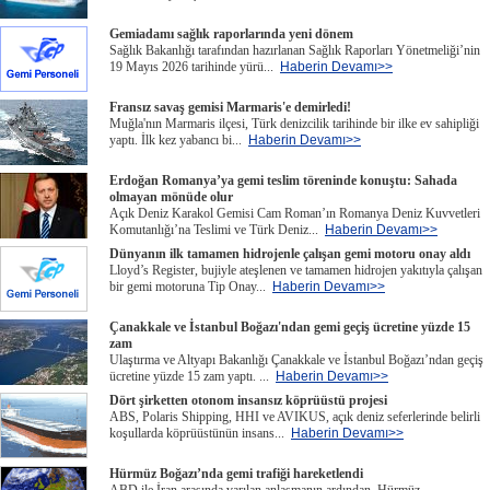
Gemiadamı sağlık raporlarında yeni dönem
Sağlık Bakanlığı tarafından hazırlanan Sağlık Raporları Yönetmeliği’nin
19 Mayıs 2026 tarihinde yürü...
Haberin Devamı>>
Fransız savaş gemisi Marmaris'e demirledi!
Muğla'nın Marmaris ilçesi, Türk denizcilik tarihinde bir ilke ev sahipliği
yaptı. İlk kez yabancı bi...
Haberin Devamı>>
Erdoğan Romanya’ya gemi teslim töreninde konuştu: Sahada
olmayan mönüde olur
Açık Deniz Karakol Gemisi Cam Roman’ın Romanya Deniz Kuvvetleri
Komutanlığı’na Teslimi ve Türk Deniz...
Haberin Devamı>>
Dünyanın ilk tamamen hidrojenle çalışan gemi motoru onay aldı
Lloyd’s Register, bujiyle ateşlenen ve tamamen hidrojen yakıtıyla çalışan
bir gemi motoruna Tip Onay...
Haberin Devamı>>
Çanakkale ve İstanbul Boğazı'ndan gemi geçiş ücretine yüzde 15
zam
Ulaştırma ve Altyapı Bakanlığı Çanakkale ve İstanbul Boğazı’ndan geçiş
ücretine yüzde 15 zam yaptı. ...
Haberin Devamı>>
Dört şirketten otonom insansız köprüüstü projesi
ABS, Polaris Shipping, HHI ve AVIKUS, açık deniz seferlerinde belirli
koşullarda köprüüstünün insans...
Haberin Devamı>>
Hürmüz Boğazı’nda gemi trafiği hareketlendi